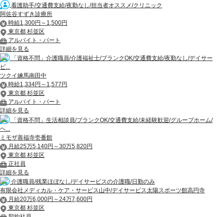
看護助手/交通費支給/夜勤なし/担当者オススメ/クリニック
阿佐谷すずき診療所
時給1,300円～1,500円
東京都 杉並区
アルバイト・パート
詳細を見る
「資格不問」介護職員/介護福祉士/ブランクOK/交通費支給/夜勤なし/デイサー
ビ...
ツクイ練馬南田中
時給1,334円～1,577円
東京都 杉並区
アルバイト・パート
詳細を見る
「資格不問」生活相談員/ブランクOK/交通費支給/未経験歓迎/グループホーム/
ヘ...
ミモザ善福寺壱番館
月給25万5,140円～30万5,820円
東京都 杉並区
正社員
詳細を見る
介護職員/残業ほぼなし/デイサービスの介護職/日勤のみ
有限会社メディカル・ケア・サービス山中/デイサービス太陽スポーツ館高円寺
月給20万6,000円～24万7,600円
東京都 杉並区
契約社員