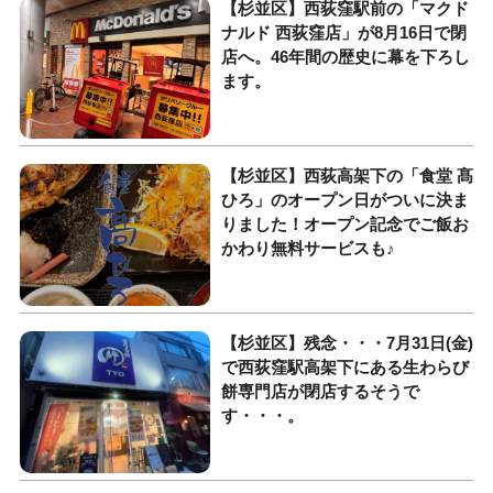
【杉並区】西荻窪駅前の「マクド
ナルド 西荻窪店」が8月16日で閉
店へ。46年間の歴史に幕を下ろし
ます。
【杉並区】西荻高架下の「食堂 髙
ひろ」のオープン日がついに決ま
りました！オープン記念でご飯お
かわり無料サービスも♪
【杉並区】残念・・・7月31日(金)
で西荻窪駅高架下にある生わらび
餅専門店が閉店するそうで
す・・・。