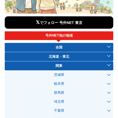
𝕏
でフォロー 号外NET 東京
号外NET他の地域
全国
北海道・東北
関東
茨城県
栃木県
群馬県
埼玉県
千葉県