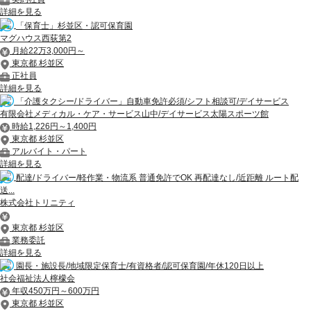
詳細を見る
「保育士」杉並区・認可保育園
マグハウス西荻第2
月給22万3,000円～
東京都 杉並区
正社員
詳細を見る
「介護タクシー/ドライバー」自動車免許必須/シフト相談可/デイサービス
有限会社メディカル・ケア・サービス山中/デイサービス太陽スポーツ館
時給1,226円～1,400円
東京都 杉並区
アルバイト・パート
詳細を見る
配達/ドライバー/軽作業・物流系 普通免許でOK 再配達なし/近距離 ルート配
送...
株式会社トリニティ
東京都 杉並区
業務委託
詳細を見る
園長・施設長/地域限定保育士/有資格者/認可保育園/年休120日以上
社会福祉法人檸檬会
年収450万円～600万円
東京都 杉並区