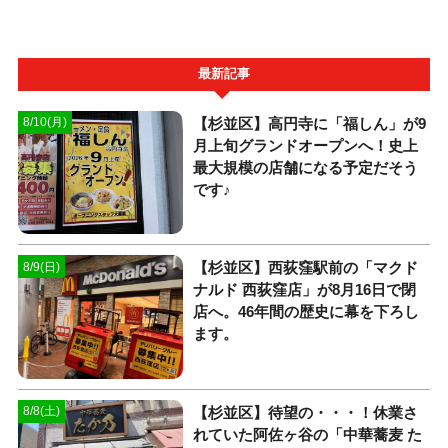
最新記事
【杉並区】高円寺に「福しん」が9
8/10(月)
月上旬グランドオープンへ！史上
最大規模の店舗になる予定だそう
です♪
【杉並区】西荻窪駅前の「マクド
8/9(日)
ナルド 西荻窪店」が8月16日で閉
店へ。46年間の歴史に幕を下ろし
ます。
【杉並区】待望の・・・！休業さ
8/8(土)
れていた阿佐ヶ谷の「中華蕎麦 た