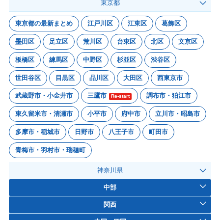
東京都
東京都の最新まとめ
江戸川区
江東区
葛飾区
墨田区
足立区
荒川区
台東区
北区
文京区
板橋区
練馬区
中野区
杉並区
渋谷区
世田谷区
目黒区
品川区
大田区
西東京市
武蔵野市・小金井市
三鷹市
調布市・狛江市
Re-start
東久留米市・清瀬市
小平市
府中市
立川市・昭島市
多摩市・稲城市
日野市
八王子市
町田市
青梅市・羽村市・瑞穂町
神奈川県
中部
関西