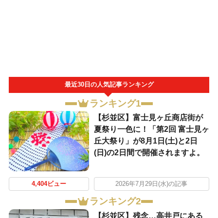
最近30日の人気記事ランキング
ランキング1
【杉並区】富士見ヶ丘商店街が
夏祭り一色に！「第2回 富士見ヶ
丘大祭り」が8月1日(土)と2日
(日)の2日間で開催されますよ。
4,404ビュー
2026年7月29日(水)の記事
ランキング2
【杉並区】残念…高井戸にある