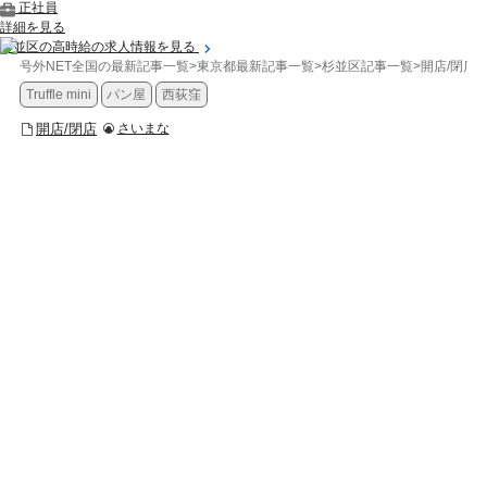
正社員
詳細を見る
杉並区の高時給の求人情報を見る
号外NET全国の最新記事一覧
>
東京都最新記事一覧
>
杉並区記事一覧
>
開店/閉店
>
Truffle mini
パン屋
西荻窪
開店/閉店
さいまな