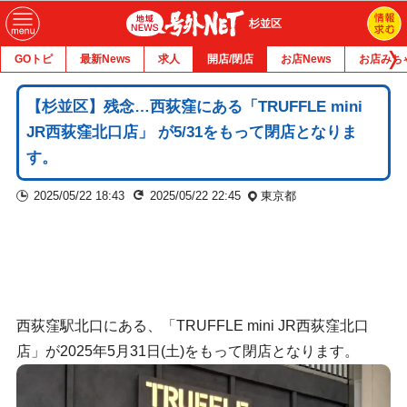
杉並区
GOトピ
最新News
求人
開店/閉店
お店News
お店みち
【杉並区】残念…西荻窪にある「TRUFFLE mini
JR西荻窪北口店」 が5/31をもって閉店となりま
す。
2025/05/22 18:43
2025/05/22 22:45
東京都
西荻窪駅北口にある、「TRUFFLE mini JR西荻窪北口
店」が2025年5月31日(土)をもって閉店となります。