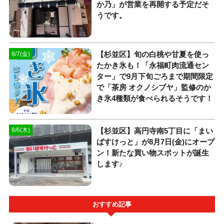
か乃」が営業を再開する予定だそ
うです。
【杉並区】旬の白桃や甘夏を使っ
8/7(金)
たかき氷も！「永福町肉流通セン
ター」で9月下旬ごろまで期間限定
で「茶房 オクノシブヤ」監修のか
き氷4種類が食べられるそうです！
【杉並区】高円寺南5丁目に「まい
8/6(木)
ばすけっと」が8月7日(金)にオープ
ン！新たな買い物スポットが誕生
します♪
おすすめ記事