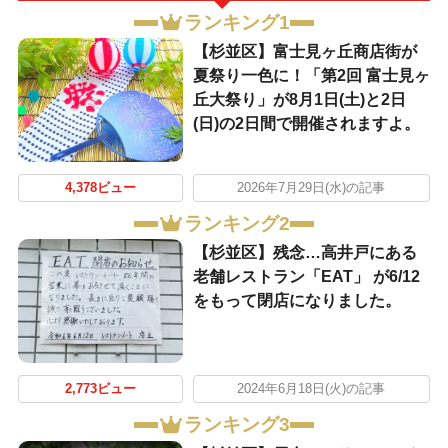
ランキング1
【杉並区】富士見ヶ丘商店街が
夏祭り一色に！「第2回 富士見ヶ
丘大祭り」が8月1日(土)と2日
(日)の2日間で開催されますよ。
4,378ビュー
2026年7月29日(水)の記事
ランキング2
【杉並区】残念…高井戸にある
老舗レストラン「EAT」 が6/12
をもって閉店になりました。
2,773ビュー
2024年6月18日(火)の記事
ランキング3