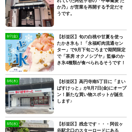
れていた阿佐ヶ谷の「中華蕎麦 た
か乃」が営業を再開する予定だそ
うです。
【杉並区】旬の白桃や甘夏を使っ
8/7(金)
たかき氷も！「永福町肉流通セン
ター」で9月下旬ごろまで期間限定
で「茶房 オクノシブヤ」監修のか
き氷4種類が食べられるそうです！
【杉並区】高円寺南5丁目に「まい
8/6(木)
ばすけっと」が8月7日(金)にオープ
ン！新たな買い物スポットが誕生
します♪
【杉並区】残念です・・・阿佐ヶ
8/5(水)
谷駅北口のスターロードにある