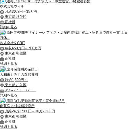
選考アドバイザー付き求人～「教室運営」/経験者募集
株式会社ウィル
月給30万円～35万円
東京都 杉並区
正社員
詳細を見る
高円寺/空間デザイナー/オフィス・店舗内装設計 施工・家具まで自社一貫 土日
祝休...
株式会社K GRIT
年収450万円～700万円
東京都 杉並区
正社員
詳細を見る
認可保育園の保育士
大和東もみじの森保育園
時給1,300円～
東京都 杉並区
アルバイト・パート
詳細を見る
歯科助手/研修制度充実・完全週休2日
南荻窪木村歯科診療所
月給24万2,500円～30万2,500円
東京都 杉並区
正社員
詳細を見る