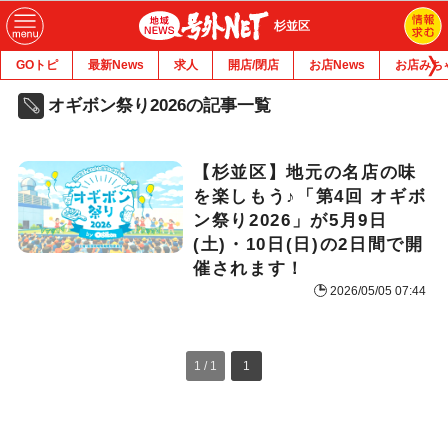
杉並区
GOトピ
最新News
求人
開店/閉店
お店News
お店みち
オギボン祭り2026の記事一覧
【杉並区】地元の名店の味
を楽しもう♪「第4回 オギボ
ン祭り2026」が5月9日
(土)・10日(日)の2日間で開
催されます！
2026/05/05 07:44
1 / 1
1