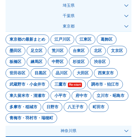
埼玉県
千葉県
東京都
東京都の最新まとめ
江戸川区
江東区
葛飾区
墨田区
足立区
荒川区
台東区
北区
文京区
板橋区
練馬区
中野区
杉並区
渋谷区
世田谷区
目黒区
品川区
大田区
西東京市
武蔵野市・小金井市
三鷹市
調布市・狛江市
Re-start
東久留米市・清瀬市
小平市
府中市
立川市・昭島市
多摩市・稲城市
日野市
八王子市
町田市
青梅市・羽村市・瑞穂町
神奈川県