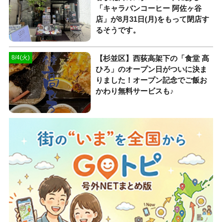
「キャラバンコーヒー 阿佐ヶ谷
店」が8月31日(月)をもって閉店す
るそうです。
【杉並区】西荻高架下の「食堂 髙
8/4(火)
ひろ」のオープン日がついに決ま
りました！オープン記念でご飯お
かわり無料サービスも♪