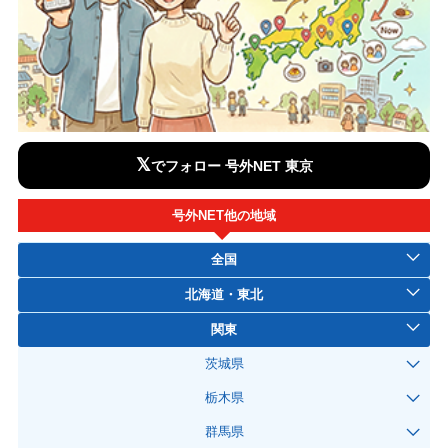
𝕏
でフォロー 号外NET 東京
号外NET他の地域
全国
北海道・東北
関東
茨城県
栃木県
群馬県