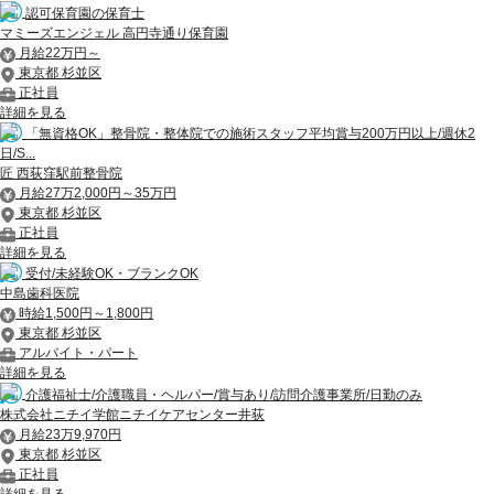
認可保育園の保育士
マミーズエンジェル 高円寺通り保育園
月給22万円～
東京都 杉並区
正社員
詳細を見る
「無資格OK」整骨院・整体院での施術スタッフ平均賞与200万円以上/週休2
日/S...
匠 西荻窪駅前整骨院
月給27万2,000円～35万円
東京都 杉並区
正社員
詳細を見る
受付/未経験OK・ブランクOK
中島歯科医院
時給1,500円～1,800円
東京都 杉並区
アルバイト・パート
詳細を見る
介護福祉士/介護職員・ヘルパー/賞与あり/訪問介護事業所/日勤のみ
株式会社ニチイ学館ニチイケアセンター井荻
月給23万9,970円
東京都 杉並区
正社員
詳細を見る