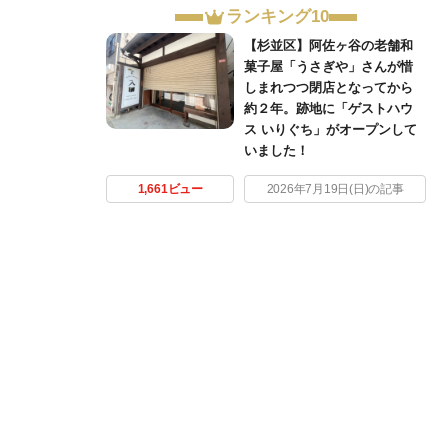
ランキング10
【杉並区】阿佐ヶ谷の老舗和
菓子屋「うさぎや」さんが惜
しまれつつ閉店となってから
約２年。跡地に「ゲストハウ
ス いりぐち」がオープンして
いました！
1,661ビュー
2026年7月19日(日)の記事