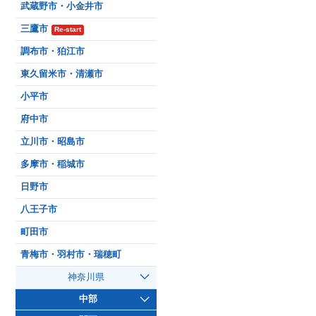
武蔵野市・小金井市
三鷹市
Re-start
調布市・狛江市
東久留米市・清瀬市
小平市
府中市
立川市・昭島市
多摩市・稲城市
日野市
八王子市
町田市
青梅市・羽村市・瑞穂町
神奈川県
中部