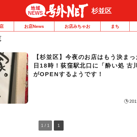
杉並区
店
お店News
お店みちゃお
まち
覧
【杉並区】今夜のお店はもう決まっ
日18時！荻窪駅北口に「酔い処 古
がOPENするようです！
201
1 / 1
1