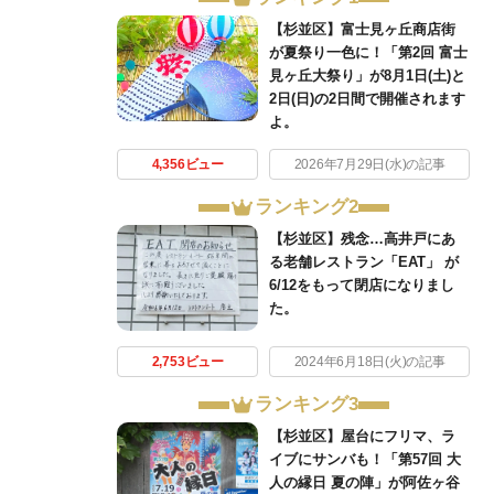
【杉並区】富士見ヶ丘商店街
が夏祭り一色に！「第2回 富士
見ヶ丘大祭り」が8月1日(土)と
2日(日)の2日間で開催されます
よ。
4,356ビュー
2026年7月29日(水)の記事
ランキング2
【杉並区】残念…高井戸にあ
る老舗レストラン「EAT」 が
6/12をもって閉店になりまし
た。
2,753ビュー
2024年6月18日(火)の記事
ランキング3
【杉並区】屋台にフリマ、ラ
イブにサンバも！「第57回 大
人の縁日 夏の陣」が阿佐ヶ谷