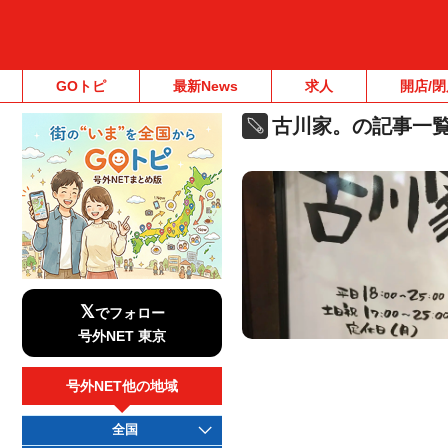
GOトピ
最新News
求人
開店/閉
古川家。の記事一
𝕏
でフォロー
号外NET 東京
号外NET他の地域
全国