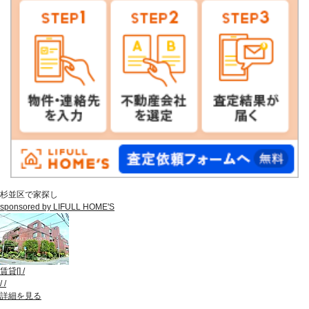
杉並区で家探し
sponsored by LIFULL HOME'S
賃貸
[
]
/
/
/
詳細を見る