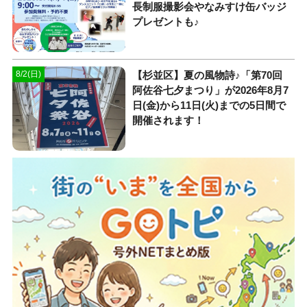
長制服撮影会やなみすけ缶バッジ
プレゼントも♪
【杉並区】夏の風物詩♪「第70回
8/2(日)
阿佐谷七夕まつり」が2026年8月7
日(金)から11日(火)までの5日間で
開催されます！