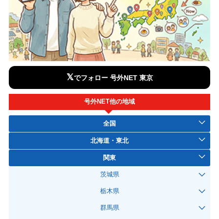
𝕏
でフォロー 号外NET 東京
号外NET他の地域
全国
北海道・東北
関東
茨城県
栃木県
群馬県