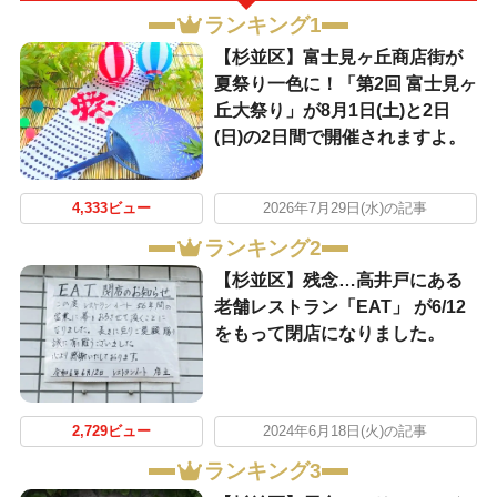
ランキング1
【杉並区】富士見ヶ丘商店街が
夏祭り一色に！「第2回 富士見ヶ
丘大祭り」が8月1日(土)と2日
(日)の2日間で開催されますよ。
4,333ビュー
2026年7月29日(水)の記事
ランキング2
【杉並区】残念…高井戸にある
老舗レストラン「EAT」 が6/12
をもって閉店になりました。
2,729ビュー
2024年6月18日(火)の記事
ランキング3