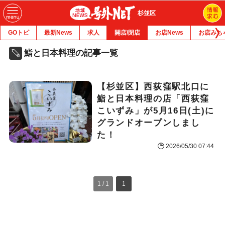
杉並区
GOトピ
最新News
求人
開店/閉店
お店News
お店みち
鮨と日本料理の記事一覧
【杉並区】西荻窪駅北口に
鮨と日本料理の店「西荻窪
こいずみ」が5月16日(土)に
グランドオープンしまし
た！
2026/05/30 07:44
1 / 1
1