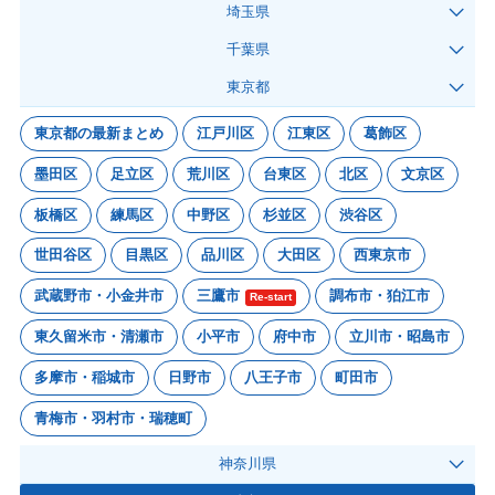
埼玉県
千葉県
東京都
東京都の最新まとめ
江戸川区
江東区
葛飾区
墨田区
足立区
荒川区
台東区
北区
文京区
板橋区
練馬区
中野区
杉並区
渋谷区
世田谷区
目黒区
品川区
大田区
西東京市
武蔵野市・小金井市
三鷹市
調布市・狛江市
Re-start
東久留米市・清瀬市
小平市
府中市
立川市・昭島市
多摩市・稲城市
日野市
八王子市
町田市
青梅市・羽村市・瑞穂町
神奈川県