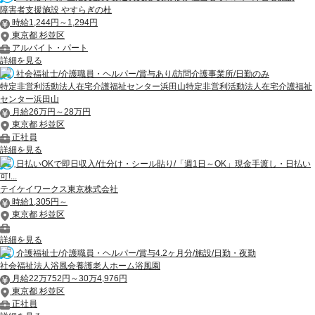
障害者支援施設 やすらぎの杜
時給1,244円～1,294円
東京都 杉並区
アルバイト・パート
詳細を見る
社会福祉士/介護職員・ヘルパー/賞与あり/訪問介護事業所/日勤のみ
特定非営利活動法人在宅介護福祉センター浜田山特定非営利活動法人在宅介護福祉
センター浜田山
月給26万円～28万円
東京都 杉並区
正社員
詳細を見る
日払いOKで即日収入/仕分け・シール貼り/「週1日～OK」現金手渡し・日払い
可!...
テイケイワークス東京株式会社
時給1,305円～
東京都 杉並区
詳細を見る
介護福祉士/介護職員・ヘルパー/賞与4.2ヶ月分/施設/日勤・夜勤
社会福祉法人浴風会養護老人ホーム浴風園
月給22万752円～30万4,976円
東京都 杉並区
正社員