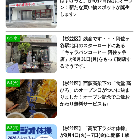
ばすけっと」が8月7日(金)にオープ
ン！新たな買い物スポットが誕生
します♪
【杉並区】残念です・・・阿佐ヶ
8/5(水)
谷駅北口のスターロードにある
「キャラバンコーヒー 阿佐ヶ谷
店」が8月31日(月)をもって閉店す
るそうです。
【杉並区】西荻高架下の「食堂 髙
8/4(火)
ひろ」のオープン日がついに決ま
りました！オープン記念でご飯お
かわり無料サービスも♪
【杉並区】「高架下ラジオ体操」
8/3(月)
が8月4日(火)～7日(金)に開催！駅