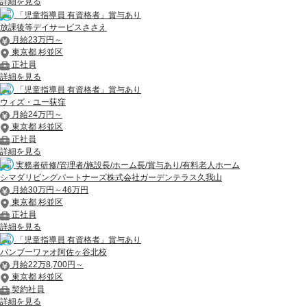
詳細を見る
「児童指導員 有資格者」賞与あり
放課後等デイサービスささえ
月給23万円～
東京都 杉並区
正社員
詳細を見る
「児童指導員 有資格者」賞与あり
ウィズ・ユー荻窪
月給24万円～
東京都 杉並区
正社員
詳細を見る
実務者研修/管理者/施設長/ホーム長/賞与あり/有料老人ホーム
シマダリビングパートナーズ株式会社ガーデンテラス久我山
月給30万円～46万円
東京都 杉並区
正社員
詳細を見る
「児童指導員 有資格者」賞与あり
バンブーワァオ阿佐ヶ谷北校
月給22万8,700円～
東京都 杉並区
契約社員
詳細を見る