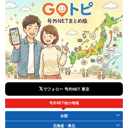
𝕏
でフォロー 号外NET 東京
号外NET他の地域
全国
北海道・東北