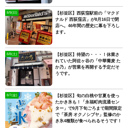
【杉並区】西荻窪駅前の「マクド
8/9(日)
ナルド 西荻窪店」が8月16日で閉
店へ。46年間の歴史に幕を下ろし
ます。
【杉並区】待望の・・・！休業さ
8/8(土)
れていた阿佐ヶ谷の「中華蕎麦 た
か乃」が営業を再開する予定だそ
うです。
【杉並区】旬の白桃や甘夏を使っ
8/7(金)
たかき氷も！「永福町肉流通セン
ター」で9月下旬ごろまで期間限定
で「茶房 オクノシブヤ」監修のか
き氷4種類が食べられるそうです！