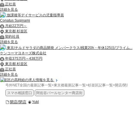
正社員
詳細を見る
放課後等デイサービスの児童指導員
Conatus Suginami
月給22万円～
東京都 杉並区
契約社員
詳細を見る
東京/チルドサラダの商品開発 メンバークラス/残業20h・年休125日/プライム...
ケンコーマヨネーズ株式会社
年収375万円～438万円
東京都 杉並区
正社員
詳細を見る
杉並区の高時給の求人情報を見る
号外NET全国の最新記事一覧
>
東京都最新記事一覧
>
杉並区記事一覧
>
開店/閉店
>
スマホ相談窓口
阿佐谷パールセンター商店街
開店/閉店
Yukl