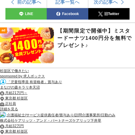
前の記事へ
記事一覧へ
次の記事へ
LINE
Facebook
旧Twitter
【期間限定で開催中】ミスタ
ad
ードーナツ1400円分を無料で
プレゼント♪
杉並区で働きたい
sponsored by 求人ボックス
「児童指導員 有資格者」賞与あり
まなびの森キラリ本天沼
月給21万円～
東京都 杉並区
正社員
詳細を見る
介護福祉士/サービス提供責任者/賞与あり/訪問介護事業所/日勤のみ
株式会社ケアリッツ・アンド・パートナーズケアリッツ下井草
月給32万円
東京都 杉並区