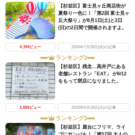
【杉並区】富士見ヶ丘商店街が
夏祭り一色に！「第2回 富士見ヶ
丘大祭り」が8月1日(土)と2日
(日)の2日間で開催されますよ。
4,394ビュー
2026年7月29日(水)の記事
ランキング2
【杉並区】残念…高井戸にある
老舗レストラン「EAT」 が6/12
をもって閉店になりました。
2,809ビュー
2024年6月18日(火)の記事
ランキング3
【杉並区】屋台にフリマ、ライ
ブにサンバも！「第57回 大人の