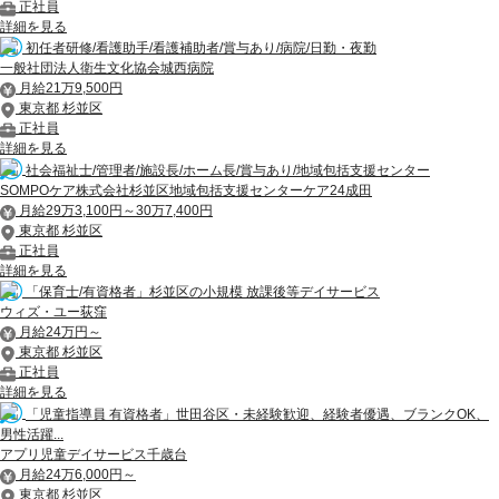
正社員
詳細を見る
初任者研修/看護助手/看護補助者/賞与あり/病院/日勤・夜勤
一般社団法人衛生文化協会城西病院
月給21万9,500円
東京都 杉並区
正社員
詳細を見る
社会福祉士/管理者/施設長/ホーム長/賞与あり/地域包括支援センター
SOMPOケア株式会社杉並区地域包括支援センターケア24成田
月給29万3,100円～30万7,400円
東京都 杉並区
正社員
詳細を見る
「保育士/有資格者」杉並区の小規模 放課後等デイサービス
ウィズ・ユー荻窪
月給24万円～
東京都 杉並区
正社員
詳細を見る
「児童指導員 有資格者」世田谷区・未経験歓迎、経験者優遇、ブランクOK、
男性活躍...
アプリ児童デイサービス千歳台
月給24万6,000円～
東京都 杉並区