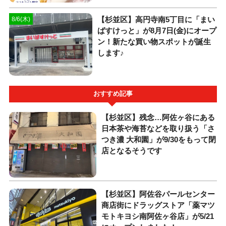
【杉並区】高円寺南5丁目に「まい
8/6(木)
ばすけっと」が8月7日(金)にオープ
ン！新たな買い物スポットが誕生
します♪
おすすめ記事
【杉並区】残念…阿佐ヶ谷にある
日本茶や海苔などを取り扱う「さ
つき濃 大和園」が9/30をもって閉
店となるそうです
【杉並区】阿佐谷パールセンター
商店街にドラッグストア「薬マツ
モトキヨシ南阿佐ヶ谷店」が5/21