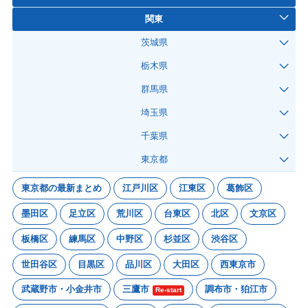
関東
茨城県
栃木県
群馬県
埼玉県
千葉県
東京都
東京都の最新まとめ
江戸川区
江東区
葛飾区
墨田区
足立区
荒川区
台東区
北区
文京区
板橋区
練馬区
中野区
杉並区
渋谷区
世田谷区
目黒区
品川区
大田区
西東京市
武蔵野市・小金井市
三鷹市
調布市・狛江市
Re-start