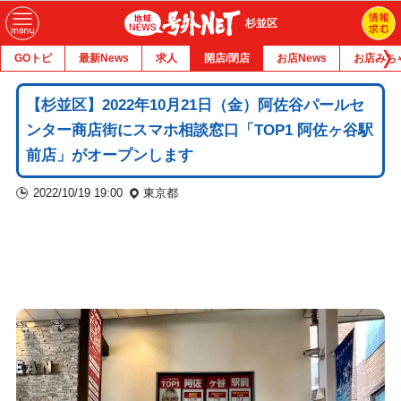
杉並区
GOトピ
最新News
求人
開店/閉店
お店News
お店みち
【杉並区】2022年10月21日（金）阿佐谷パールセ
ンター商店街にスマホ相談窓口「TOP1 阿佐ヶ谷駅
前店」がオープンします
2022/10/19 19:00
東京都