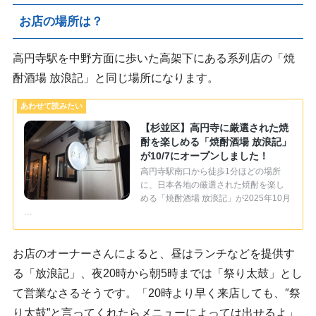
お店の場所は？
高円寺駅を中野方面に歩いた高架下にある系列店の「焼
酎酒場 放浪記」と同じ場所になります。
【杉並区】高円寺に厳選された焼
酎を楽しめる「焼酎酒場 放浪記」
が10/7にオープンしました！
高円寺駅南口から徒歩1分ほどの場所
に、日本各地の厳選された焼酎を楽し
める「焼酎酒場 放浪記」が2025年10月
…
お店のオーナーさんによると、昼はランチなどを提供す
る「放浪記」、夜20時から朝5時までは「祭り太鼓」とし
て営業なさるそうです。「20時より早く来店しても、″祭
り太鼓”と言ってくれたらメニューによっては出せるよ」