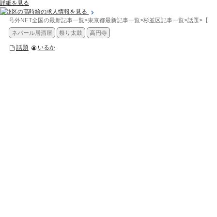
詳細を見る
杉並区の高時給の求人情報を見る
号外NET全国の最新記事一覧
>
東京都最新記事一覧
>
杉並区記事一覧
>
話題
>
【杉
ネパール居酒屋
祭り太鼓
高円寺
話題
いるか