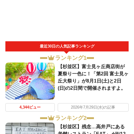
最近30日の人気記事ランキング
ランキング1
【杉並区】富士見ヶ丘商店街が
夏祭り一色に！「第2回 富士見ヶ
丘大祭り」が8月1日(土)と2日
(日)の2日間で開催されますよ。
4,344ビュー
2026年7月29日(水)の記事
ランキング2
【杉並区】残念…高井戸にある
老舗レストラン「EAT」 が6/12