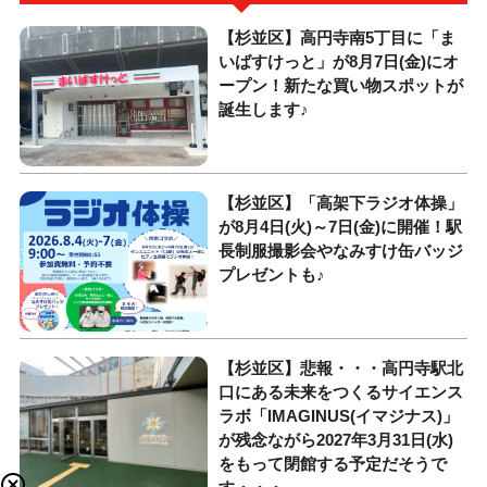
【杉並区】高円寺南5丁目に「ま
いばすけっと」が8月7日(金)にオ
ープン！新たな買い物スポットが
誕生します♪
【杉並区】「高架下ラジオ体操」
が8月4日(火)～7日(金)に開催！駅
長制服撮影会やなみすけ缶バッジ
プレゼントも♪
【杉並区】悲報・・・高円寺駅北
口にある未来をつくるサイエンス
ラボ「IMAGINUS(イマジナス)」
が残念ながら2027年3月31日(水)
をもって閉館する予定だそうで