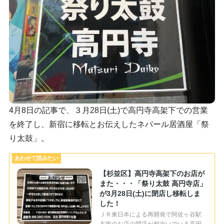
4月8日の記事で、３月28日(土)で高円寺高架下での営業
を終了し、新宿に移転とお伝えしたネパール居酒屋「祭
り太鼓」。
【杉並区】高円寺高架下のお店が
また・・・「祭り太鼓 高円寺店」
が3月28日(土)に閉店し移転しま
した！
ＪＲ東日本による再開発で阿佐ヶ谷駅