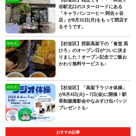
谷駅北口のスターロードにある
「キャラバンコーヒー 阿佐ヶ谷
店」が8月31日(月)をもって閉店す
るそうです。
【杉並区】西荻高架下の「食堂 髙
8/4(火)
ひろ」のオープン日がついに決ま
りました！オープン記念でご飯お
かわり無料サービスも♪
【杉並区】「高架下ラジオ体操」
8/3(月)
が8月4日(火)～7日(金)に開催！駅
長制服撮影会やなみすけ缶バッジ
プレゼントも♪
おすすめ記事