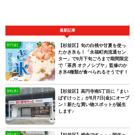
最新記事
【杉並区】旬の白桃や甘夏を使っ
8/7(金)
たかき氷も！「永福町肉流通セン
ター」で9月下旬ごろまで期間限定
で「茶房 オクノシブヤ」監修のか
き氷4種類が食べられるそうです！
【杉並区】高円寺南5丁目に「まい
8/6(木)
ばすけっと」が8月7日(金)にオープ
ン！新たな買い物スポットが誕生
します♪
【杉並区】残念です・・・阿佐ヶ
8/5(水)