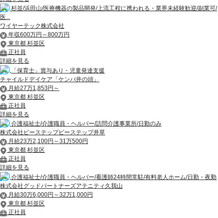
杉並/浜田山/医療機器の製品開発/上流工程に携われる・業界未経験歓迎/副業可/
医...
ワイヤーテック株式会社
年収600万円～800万円
東京都 杉並区
正社員
詳細を見る
「保育士」賞与あり・児童発達支援
チャイルドデイケア「ケンパ井の頭」
月給27万1,853円～
東京都 杉並区
正社員
詳細を見る
介護福祉士/介護職員・ヘルパー/訪問介護事業所/日勤のみ
株式会社ビーステップビーステップ井草
月給23万2,100円～31万500円
東京都 杉並区
正社員
詳細を見る
介護福祉士/介護職員・ヘルパー/看護師24時間常駐/有料老人ホーム/日勤・夜勤
株式会社グッドパートナーズアテニティ久我山
月給30万6,000円～32万1,000円
東京都 杉並区
正社員