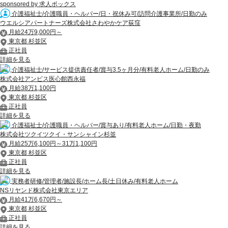
sponsored by 求人ボックス
介護福祉士/介護職員・ヘルパー/日・祝休み可/訪問介護事業所/日勤のみ
ウエルシアパートナーズ株式会社さわやかケア荻窪
月給24万9,000円～
東京都 杉並区
正社員
詳細を見る
介護福祉士/サービス提供責任者/賞与3.5ヶ月分/有料老人ホーム/日勤のみ
株式会社アンビス医心館西永福
月給38万1,100円
東京都 杉並区
正社員
詳細を見る
介護福祉士/介護職員・ヘルパー/賞与あり/有料老人ホーム/日勤・夜勤
株式会社ツクイツクイ・サンシャイン杉並
月給25万6,100円～31万1,100円
東京都 杉並区
正社員
詳細を見る
実務者研修/管理者/施設長/ホーム長/土日休み/有料老人ホーム
NSリヤンド株式会社東京エリア
月給41万6,670円～
東京都 杉並区
正社員
詳細を見る