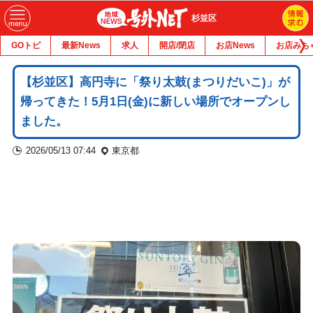
杉並区
GOトピ
最新News
求人
開店/閉店
お店News
お店みち
【杉並区】高円寺に「祭り太鼓(まつりだいこ)」が
帰ってきた！5月1日(金)に新しい場所でオープンし
ました。
2026/05/13 07:44
東京都