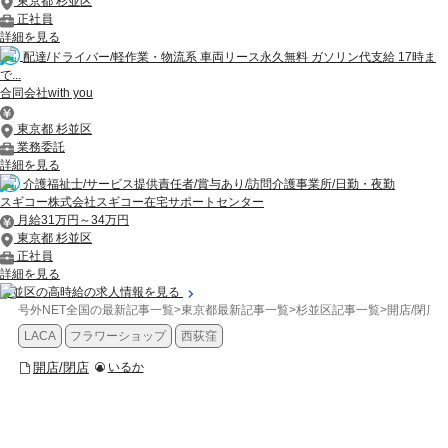
東京都 杉並区
正社員
詳細を見る
配達/ドライバー/軽作業・物流系 車両リース永久無料 ガソリン代支給 17時ま
で...
合同会社with you
東京都 杉並区
業務委託
詳細を見る
介護福祉士/サービス提供責任者/賞与あり/訪問介護事業所/日勤・夜勤
スギコー株式会社スギコー在宅サポートセンター
月給31万円～34万円
東京都 杉並区
正社員
詳細を見る
杉並区の高時給の求人情報を見る
号外NET全国の最新記事一覧
>
東京都最新記事一覧
>
杉並区記事一覧
>
開店/閉店
>
LACA
フラワーショップ
西荻窪
開店/閉店
いるか