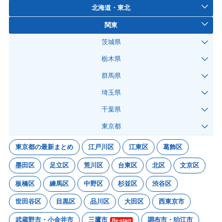
北海道・東北
関東
茨城県
栃木県
群馬県
埼玉県
千葉県
東京都
東京都の最新まとめ
江戸川区
江東区
葛飾区
墨田区
足立区
荒川区
台東区
北区
文京区
板橋区
練馬区
中野区
杉並区
渋谷区
世田谷区
目黒区
品川区
大田区
西東京市
武蔵野市・小金井市
三鷹市
調布市・狛江市
Re-start