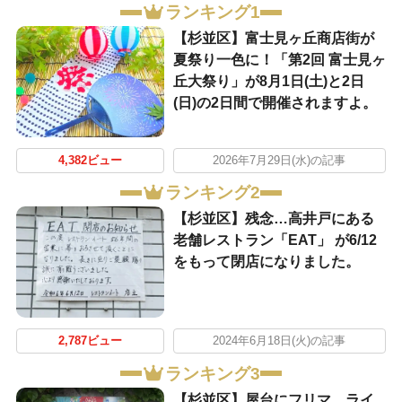
ランキング1
【杉並区】富士見ヶ丘商店街が
夏祭り一色に！「第2回 富士見ヶ
丘大祭り」が8月1日(土)と2日
(日)の2日間で開催されますよ。
4,382ビュー
2026年7月29日(水)の記事
ランキング2
【杉並区】残念…高井戸にある
老舗レストラン「EAT」 が6/12
をもって閉店になりました。
2,787ビュー
2024年6月18日(火)の記事
ランキング3
【杉並区】屋台にフリマ、ライ