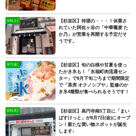
【杉並区】待望の・・・！休業さ
8/8(土)
れていた阿佐ヶ谷の「中華蕎麦 た
か乃」が営業を再開する予定だそ
うです。
【杉並区】旬の白桃や甘夏を使っ
8/7(金)
たかき氷も！「永福町肉流通セン
ター」で9月下旬ごろまで期間限定
で「茶房 オクノシブヤ」監修のか
き氷4種類が食べられるそうです！
【杉並区】高円寺南5丁目に「まい
8/6(木)
ばすけっと」が8月7日(金)にオープ
ン！新たな買い物スポットが誕生
します♪