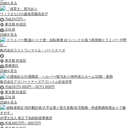
詳細を見る
「保育士」賞与あり
ヴィラまなびの森保育園高井戸
月給24万円～
東京都 杉並区
正社員
詳細を見る
ドライバー/配達/バイク便・自転車便 ゆうパックを扱う軽貨物ドライバー 中野
区·...
株式会社ラストワンマイル・パートナーズ
東京都 杉並区
業務委託
詳細を見る
介護福祉士/介護職員・ヘルパー/賞与あり/有料老人ホーム/日勤・夜勤
株式会社アズパートナーズアズハイム杉並井草
月給26万5,000円～34万1,000円
東京都 杉並区
正社員
詳細を見る
経験者限定 特許翻訳者/大手企業と取引多数/在宅勤務・時差勤務制度ありで働
きやす...
弁理士法人 樹之下知的財産事務所
年収400万円～600万円