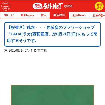
杉並区
GOトピ
最新News
求人
開店/閉店
お店News
お店みち
【杉並区】残念・・・西荻窪のフラワーショップ
「LACA(ラカ)西荻窪店」が6月21日(日)をもって閉
店するそうです。
2026/06/14 07:44
東京都