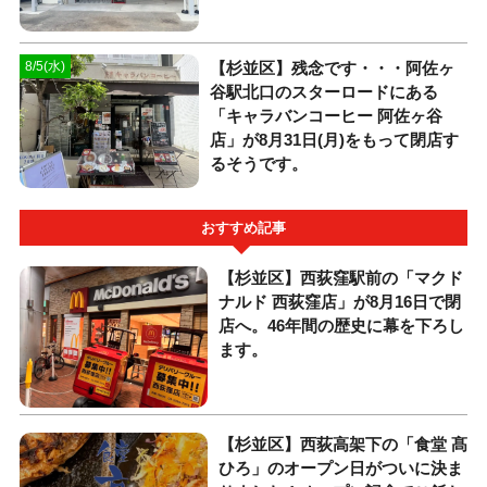
【杉並区】残念です・・・阿佐ヶ
8/5(水)
谷駅北口のスターロードにある
「キャラバンコーヒー 阿佐ヶ谷
店」が8月31日(月)をもって閉店す
るそうです。
おすすめ記事
【杉並区】西荻窪駅前の「マクド
ナルド 西荻窪店」が8月16日で閉
店へ。46年間の歴史に幕を下ろし
ます。
【杉並区】西荻高架下の「食堂 髙
ひろ」のオープン日がついに決ま