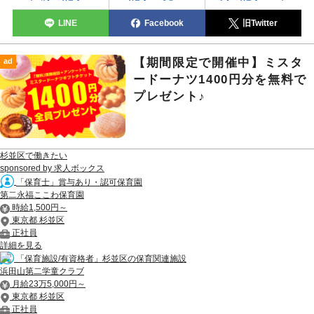
LINE
Facebook
旧Twitter
【期間限定で開催中】ミスタ
ad
ードーナツ1400円分を無料で
プレゼント♪
杉並区で働きたい
sponsored by 求人ボックス
「保育士」賞与あり・認可保育園
第二永福ここわ保育園
時給1,500円～
東京都 杉並区
正社員
詳細を見る
「保育施設/有資格者」杉並区の保育関連施設
浜田山第二学童クラブ
月給23万5,000円～
東京都 杉並区
正社員