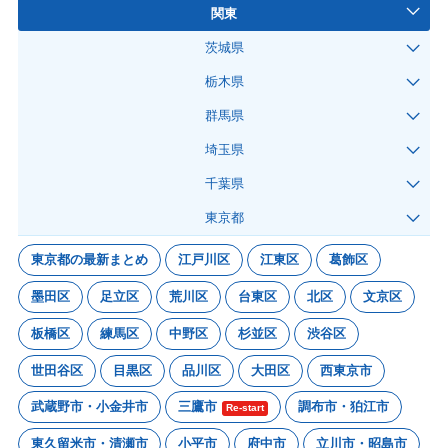
関東
茨城県
栃木県
群馬県
埼玉県
千葉県
東京都
東京都の最新まとめ
江戸川区
江東区
葛飾区
墨田区
足立区
荒川区
台東区
北区
文京区
板橋区
練馬区
中野区
杉並区
渋谷区
世田谷区
目黒区
品川区
大田区
西東京市
武蔵野市・小金井市
三鷹市
調布市・狛江市
Re-start
東久留米市・清瀬市
小平市
府中市
立川市・昭島市