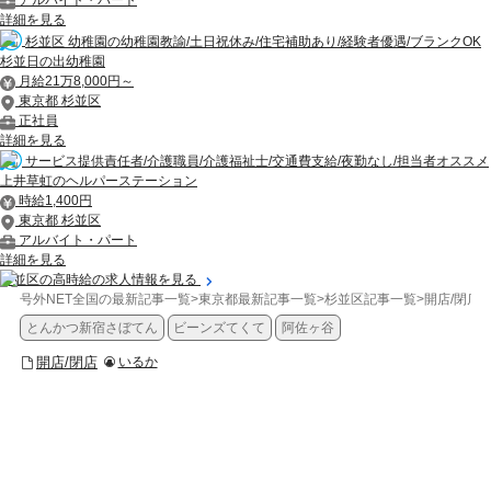
アルバイト・パート
詳細を見る
杉並区 幼稚園の幼稚園教諭/土日祝休み/住宅補助あり/経験者優遇/ブランクOK
杉並日の出幼稚園
月給21万8,000円～
東京都 杉並区
正社員
詳細を見る
サービス提供責任者/介護職員/介護福祉士/交通費支給/夜勤なし/担当者オススメ
上井草虹のヘルパーステーション
時給1,400円
東京都 杉並区
アルバイト・パート
詳細を見る
杉並区の高時給の求人情報を見る
号外NET全国の最新記事一覧
>
東京都最新記事一覧
>
杉並区記事一覧
>
開店/閉店
>
とんかつ新宿さぼてん
ビーンズてくて
阿佐ヶ谷
開店/閉店
いるか