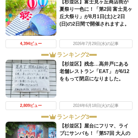
【杉並区】富士見ヶ丘商店街が
夏祭り一色に！「第2回 富士見ヶ
丘大祭り」が8月1日(土)と2日
(日)の2日間で開催されますよ。
4,394ビュー
2026年7月29日(水)の記事
ランキング2
【杉並区】残念…高井戸にある
老舗レストラン「EAT」 が6/12
をもって閉店になりました。
2,809ビュー
2024年6月18日(火)の記事
ランキング3
【杉並区】屋台にフリマ、ライ
ブにサンバも！「第57回 大人の