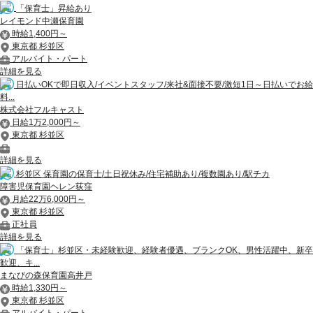
「保育士」昇給あり
レイモンド中瀬保育園
時給1,400円～
東京都 杉並区
アルバイト・パート
詳細を見る
日払いOKで即日収入/イベントスタッフ/来社&面接不要/激短1日～日払いでお給
料...
株式会社フルキャスト
日給1万2,000円～
東京都 杉並区
詳細を見る
杉並区 保育園の保育士/土日祝休み/住宅補助あり/複数園あり/駅チカ
障害児保育園ヘレン荻窪
月給22万6,000円～
東京都 杉並区
正社員
詳細を見る
「保育士」杉並区・未経験歓迎、経験者優遇、ブランクOK、男性活躍中、新卒
歓迎、キ...
まなびの森保育園高井戸
時給1,330円～
東京都 杉並区