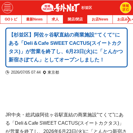
杉並区
GOトピ
最新News
求人
開店/閉店
お店News
お店みち
【杉並区】阿佐ヶ谷駅直結の商業施設”てくて”に
ある「Deli＆Cafe SWEET CACTUS(スイートカク
タス)」が営業を終了し、6月23日(火)に「とんかつ
新宿さぼてん」としてオープンしました！
2026/07/05 07:44
東京都
JR中央・総武線阿佐ヶ谷駅直結の商業施設”てくて”にあ
る「Deli＆Cafe SWEET CACTUS(スイートカクタス)」
が営業を終了し、2026年6月23日(火)に「とんかつ新宿さ