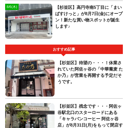
【杉並区】高円寺南5丁目に「まい
8/6(木)
ばすけっと」が8月7日(金)にオープ
ン！新たな買い物スポットが誕生
します♪
おすすめ記事
【杉並区】待望の・・・！休業さ
れていた阿佐ヶ谷の「中華蕎麦 た
か乃」が営業を再開する予定だそ
うです。
【杉並区】残念です・・・阿佐ヶ
谷駅北口のスターロードにある
「キャラバンコーヒー 阿佐ヶ谷
店」が8月31日(月)をもって閉店す