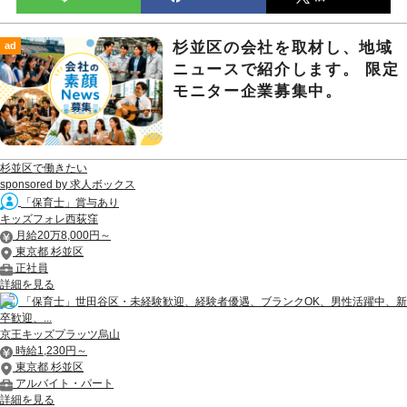
杉並区の会社を取材し、地域
ad
ニュースで紹介します。 限定
モニター企業募集中。
杉並区で働きたい
sponsored by 求人ボックス
「保育士」賞与あり
キッズフォレ西荻窪
月給20万8,000円～
東京都 杉並区
正社員
詳細を見る
「保育士」世田谷区・未経験歓迎、経験者優遇、ブランクOK、男性活躍中、新
卒歓迎、...
京王キッズプラッツ烏山
時給1,230円～
東京都 杉並区
アルバイト・パート
詳細を見る