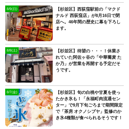
【杉並区】西荻窪駅前の「マクド
8/9(日)
ナルド 西荻窪店」が8月16日で閉
店へ。46年間の歴史に幕を下ろし
ます。
【杉並区】待望の・・・！休業さ
8/8(土)
れていた阿佐ヶ谷の「中華蕎麦 た
か乃」が営業を再開する予定だそ
うです。
【杉並区】旬の白桃や甘夏を使っ
8/7(金)
たかき氷も！「永福町肉流通セン
ター」で9月下旬ごろまで期間限定
で「茶房 オクノシブヤ」監修のか
き氷4種類が食べられるそうです！