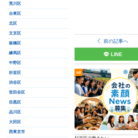
荒川区
台東区
北区
文京区
前の記事へ
板橋区
練馬区
LINE
中野区
ad
杉並区
渋谷区
世田谷区
目黒区
品川区
大田区
西東京市