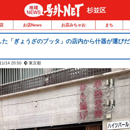
杉並区
店
お店News
お店みちゃお
まち
した「ぎょうざのブッタ」の店内から什器が運びだ
11/14 20:50
東京都