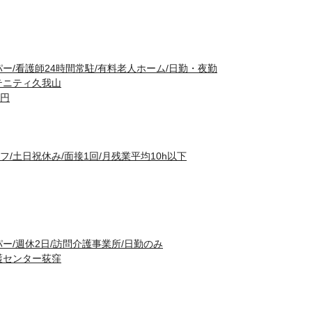
ー/看護師24時間常駐/有料老人ホーム/日勤・夜勤
テニティ久我山
0円
/土日祝休み/面接1回/月残業平均10h以下
ー/週休2日/訪問介護事業所/日勤のみ
護センター荻窪