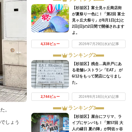
【杉並区】富士見ヶ丘商店街
が夏祭り一色に！「第2回 富士
見ヶ丘大祭り」が8月1日(土)と
2日(日)の2日間で開催されます
よ。
4,338ビュー
2026年7月29日(水)の記事
ランキング2
【杉並区】残念…高井戸にあ
る老舗レストラン「EAT」 が
6/12をもって閉店になりまし
た。
2,744ビュー
2024年6月18日(火)の記事
ランキング3
した。
【杉並区】屋台にフリマ、ラ
のでしょう
イブにサンバも！「第57回 大
人の縁日 夏の陣」が阿佐ヶ谷