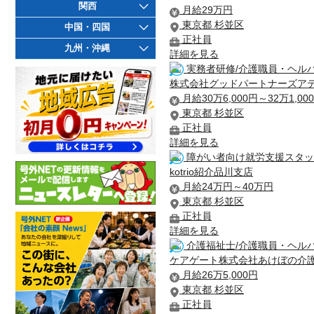
関西
月給29万円
東京都 杉並区
中国・四国
正社員
九州・沖縄
詳細を見る
実務者研修/介護職員・ヘルパ
株式会社グッドパートナーズア
月給30万6,000円～32万1,00
東京都 杉並区
正社員
詳細を見る
障がい者向け就労支援スタッフ
kotrio紹介品川支店
月給24万円～40万円
東京都 杉並区
正社員
詳細を見る
介護福祉士/介護職員・ヘルパ
ケアゲート株式会社あけぼの介
月給26万5,000円
東京都 杉並区
正社員