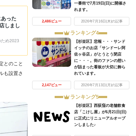
一番街で7月19日(日)に開催さ
れます。
にあった
2,486ビュー
2026年7月16日(木)の記事
閉店しまし
ランキング4
め2023
【杉並区】悲報・・・サンド
イッチのお店「サンドーレ阿
佐ヶ谷店」がとうとう閉店
に・・・。街のファンの想い
定とのこと
が詰まった看板が大切に飾ら
ネルも設置さ
れています。
2,147ビュー
2026年7月13日(月)の記事
ランキング5
【杉並区】西荻窪の老舗飲食
店「こけし屋」が6月21日(日)
に正式にリニューアルオープ
ンしました♪