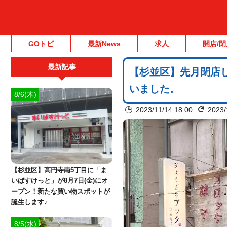
GOトピ
最新News
求人
開店/閉
最新記事
【杉並区】先月閉店
いました。
8/6(木)
2023/11/14 18:00
2023/
【杉並区】高円寺南5丁目に「ま
いばすけっと」が8月7日(金)にオ
ープン！新たな買い物スポットが
誕生します♪
8/5(水)