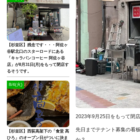
【杉並区】残念です・・・阿佐ヶ
谷駅北口のスターロードにある
「キャラバンコーヒー 阿佐ヶ谷
店」が8月31日(月)をもって閉店す
るそうです。
8/4(火)
2023年9月25日をもっ
先日までテナント募集の看
【杉並区】西荻高架下の「食堂 髙
ひろ」のオープン日がついに決ま
か？