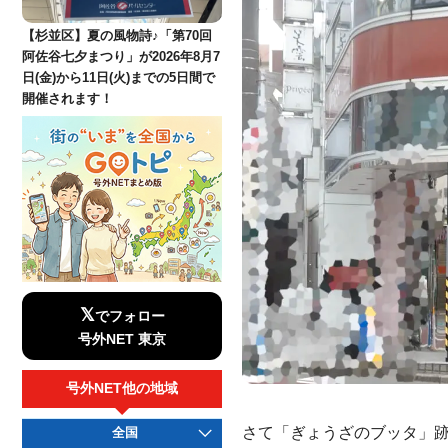
【杉並区】夏の風物詩♪「第70回
阿佐谷七夕まつり」が2026年8月7
日(金)から11日(火)までの5日間で
開催されます！
𝕏
でフォロー
号外NET 東京
号外NET他の地域
さて「ぎょうざのブッタ」
全国