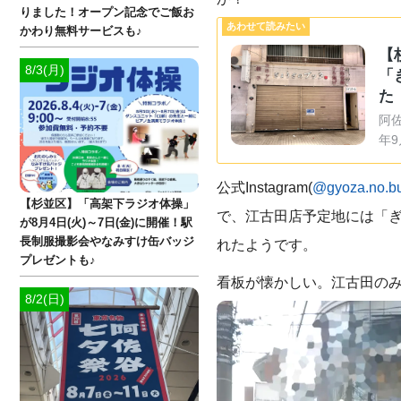
りました！オープン記念でご飯お
かわり無料サービスも♪
【
8/3(月)
「
た
阿
年9
公式Instagram(
@gyoza.no.bu
【杉並区】「高架下ラジオ体操」
で、江古田店予定地には「ぎ
が8月4日(火)～7日(金)に開催！駅
長制服撮影会やなみすけ缶バッジ
れたようです。
プレゼントも♪
看板が懐かしい。江古田の
8/2(日)