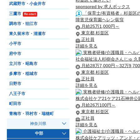
杉並区で働きたい
武蔵野市・小金井市
sponsored by 求人ボックス
「保育士/有資格者」杉並区
三鷹市
Re-start
障害児保育園ヘレン荻窪
調布市・狛江市
月給25万1,000円～
東京都 杉並区
東久留米市・清瀬市
正社員
小平市
詳細を見る
実務者研修/介護職員・ヘルパ
府中市
社会福祉法人杉樹会さんじゅ 久
立川市・昭島市
月給28万7,000円～32万9,70
東京都 杉並区
多摩市・稲城市
正社員
日野市
詳細を見る
実務者研修/介護職員・ヘルパ
八王子市
株式会社ケア21ケア21石神井公
町田市
月給26万100円～
東京都 杉並区
青梅市・羽村市・瑞穂町
正社員
神奈川県
詳細を見る
介護福祉士/介護職員・ヘルパ
中部
株式会社ケアリッツ・アンド・