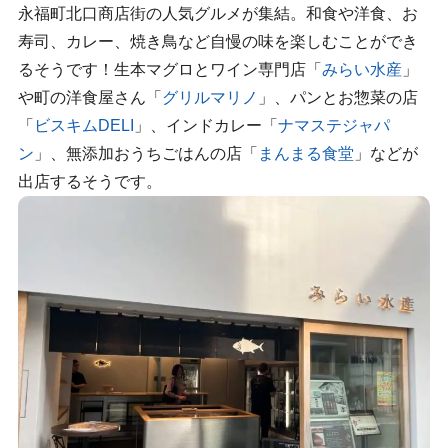
永福町北口商店街の人気グルメが集結。和食や洋食、お
寿司、カレー、焼き鳥など自慢の味を楽しむことができ
るそうです！生本マグロとワイン専門店「
みらい水産
」
や町の洋食屋さん「
グリルマリノ
」、パンとお惣菜の店
「
ビスキムDELI
」、インドカレー「
ナマステジャパ
ン
」、無添加おうちごはんの店「
まんまる食堂
」などが
出店するそうです。