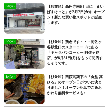
【杉並区】高円寺南5丁目に「まい
8/6(木)
ばすけっと」が8月7日(金)にオープ
ン！新たな買い物スポットが誕生
します♪
【杉並区】残念です・・・阿佐ヶ
8/5(水)
谷駅北口のスターロードにある
「キャラバンコーヒー 阿佐ヶ谷
店」が8月31日(月)をもって閉店す
るそうです。
【杉並区】西荻高架下の「食堂 髙
8/4(火)
ひろ」のオープン日がついに決ま
りました！オープン記念でご飯お
かわり無料サービスも♪