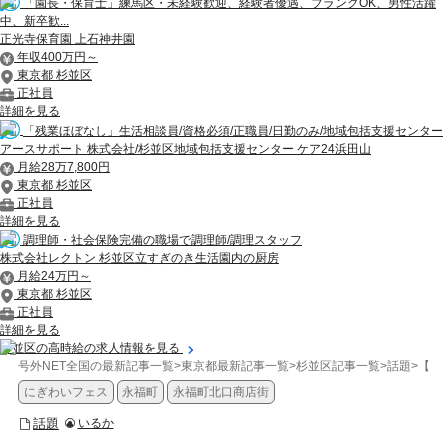
「園長・保育士」練馬区・未経験歓迎、経験者優遇、ブランクOK、男性活躍
中、新卒歓...
正光寺保育園 上石神井園
年収400万円～
東京都 杉並区
正社員
詳細を見る
「残業ほぼなし」生活相談員/資格必須/正職員/日勤のみ/地域包括支援センター
アースサポート 株式会社/杉並区地域包括支援センター ケア24浜田山
月給28万7,800円
東京都 杉並区
正社員
詳細を見る
調理師・社会保険完備の職場で調理師/調理スタッフ
株式会社レクトン 杉並区立すぎのき生活園内の厨房
月給24万円～
東京都 杉並区
正社員
詳細を見る
杉並区の高時給の求人情報を見る
号外NET全国の最新記事一覧
>
東京都最新記事一覧
>
杉並区記事一覧
>
話題
>
【杉
にぎわいフェス
永福町
永福町北口商店街
話題
いるか