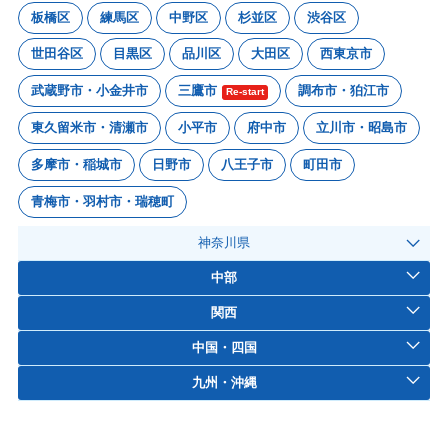
板橋区
練馬区
中野区
杉並区
渋谷区
世田谷区
目黒区
品川区
大田区
西東京市
武蔵野市・小金井市
三鷹市
調布市・狛江市
Re-start
東久留米市・清瀬市
小平市
府中市
立川市・昭島市
多摩市・稲城市
日野市
八王子市
町田市
青梅市・羽村市・瑞穂町
神奈川県
中部
関西
中国・四国
九州・沖縄