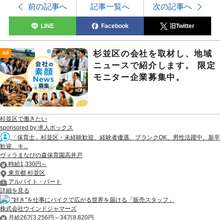
前の記事へ
記事一覧へ
次の記事へ
LINE
Facebook
旧Twitter
杉並区の会社を取材し、地域
ad
ニュースで紹介します。 限定
モニター企業募集中。
杉並区で働きたい
sponsored by 求人ボックス
「保育士」杉並区・未経験歓迎、経験者優遇、ブランクOK、男性活躍中、新卒
歓迎、キ...
ヴィラまなびの森保育園高井戸
時給1,330円～
東京都 杉並区
アルバイト・パート
詳細を見る
"好き"を仕事にバイクで広がる世界を届ける「販売スタッフ」
株式会社ウインドジャマーズ
月給26万3,256円～34万8,820円