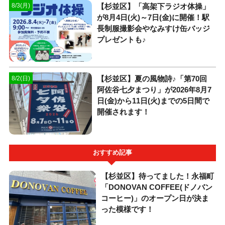
【杉並区】「高架下ラジオ体操」
8/3(月)
が8月4日(火)～7日(金)に開催！駅
長制服撮影会やなみすけ缶バッジ
プレゼントも♪
【杉並区】夏の風物詩♪「第70回
8/2(日)
阿佐谷七夕まつり」が2026年8月7
日(金)から11日(火)までの5日間で
開催されます！
おすすめ記事
【杉並区】待ってました！永福町
「DONOVAN COFFEE(ドノバン
コーヒー)」のオープン日が決ま
った模様です！