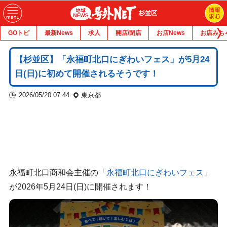
杉並区
GOトピ
最新News
求人
開店/閉店
お店News
お店みち
【杉並区】「永福町北口にぎわいフェス」が5月24
日(日)に初めて開催されるそうです！
2026/05/20 07:44
東京都
永福町北口商和会主催の「
永福町北口にぎわいフェス
」
が2026年5月24日(日)に開催されます！