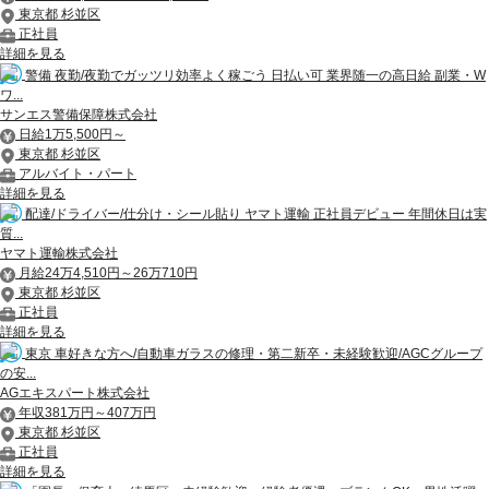
東京都 杉並区
正社員
詳細を見る
警備 夜勤/夜勤でガッツリ効率よく稼ごう 日払い可 業界随一の高日給 副業・W
ワ...
サンエス警備保障株式会社
日給1万5,500円～
東京都 杉並区
アルバイト・パート
詳細を見る
配達/ドライバー/仕分け・シール貼り ヤマト運輸 正社員デビュー 年間休日は実
質...
ヤマト運輸株式会社
月給24万4,510円～26万710円
東京都 杉並区
正社員
詳細を見る
東京 車好きな方へ/自動車ガラスの修理・第二新卒・未経験歓迎/AGCグループ
の安...
AGエキスパート株式会社
年収381万円～407万円
東京都 杉並区
正社員
詳細を見る