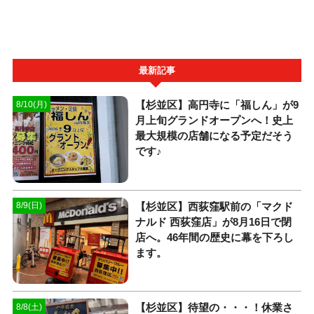
最新記事
【杉並区】高円寺に「福しん」が9
8/10(月)
月上旬グランドオープンへ！史上
最大規模の店舗になる予定だそう
です♪
【杉並区】西荻窪駅前の「マクド
8/9(日)
ナルド 西荻窪店」が8月16日で閉
店へ。46年間の歴史に幕を下ろし
ます。
【杉並区】待望の・・・！休業さ
8/8(土)