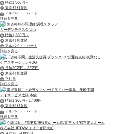
時給1,500円～
東京都 杉並区
アルバイト・パート
詳細を見る
無資格可の調理師/調理スタッフ
ガーデンテラス久我山
時給1,280円～
東京都 杉並区
アルバイト・パート
詳細を見る
「資格不問」生活支援員/ブランクOK/交通費支給/夜勤なし
ケアステーションHUG
月給20万円～22万円
東京都 杉並区
正社員
詳細を見る
送迎運転手・介護タクシー/ドライバー募集、年齢不問
デイサービス太陽 本館
時給1,300円～1,400円
東京都 杉並区
アルバイト・パート
詳細を見る
介護福祉士/管理者/施設長/ホーム長/賞与あり/有料老人ホーム
株式会社HITOWAイリーゼ明大前
月給28万4,000円