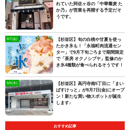
れていた阿佐ヶ谷の「中華蕎麦 た
か乃」が営業を再開する予定だそ
うです。
【杉並区】旬の白桃や甘夏を使っ
8/7(金)
たかき氷も！「永福町肉流通セン
ター」で9月下旬ごろまで期間限定
で「茶房 オクノシブヤ」監修のか
き氷4種類が食べられるそうです！
【杉並区】高円寺南5丁目に「まい
8/6(木)
ばすけっと」が8月7日(金)にオープ
ン！新たな買い物スポットが誕生
します♪
おすすめ記事