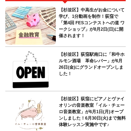
【杉並区】中高生がお金について
学び、1分動画を制作！荻窪で
「第4回 FESコンテストへの道 ワ
ークショップ」が8月2日(日)に開
催されます！
【杉並区】荻窪駅南口に「和牛ホ
ルモン酒場 革命レバー」が6月
26日(金)にグランドオープンしま
した！
【杉並区】荻窪にピアノとヴァイ
オリンの音楽教室「イル・チェー
ロ音楽教室」が6月1日(月)オープ
ンしました！6月30日(火)まで無料
体験レッスン実施中です♪