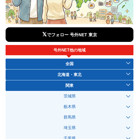
𝕏
でフォロー 号外NET 東京
号外NET他の地域
全国
北海道・東北
関東
茨城県
栃木県
群馬県
埼玉県
千葉県