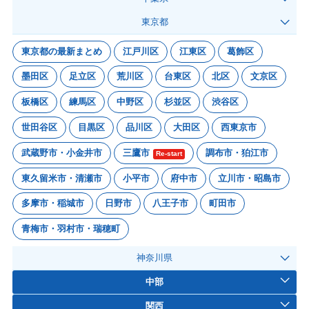
東京都
東京都の最新まとめ
江戸川区
江東区
葛飾区
墨田区
足立区
荒川区
台東区
北区
文京区
板橋区
練馬区
中野区
杉並区
渋谷区
世田谷区
目黒区
品川区
大田区
西東京市
武蔵野市・小金井市
三鷹市
調布市・狛江市
Re-start
東久留米市・清瀬市
小平市
府中市
立川市・昭島市
多摩市・稲城市
日野市
八王子市
町田市
青梅市・羽村市・瑞穂町
神奈川県
中部
関西