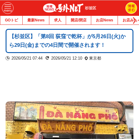
杉並区
GOトピ
最新News
求人
開店/閉店
お店News
お店みち
【杉並区】「第8回 荻窪で乾杯」が5月26日(火)か
ら29日(金)までの4日間で開催されます！
2026/05/21 07:44
2026/05/21 12:10
東京都