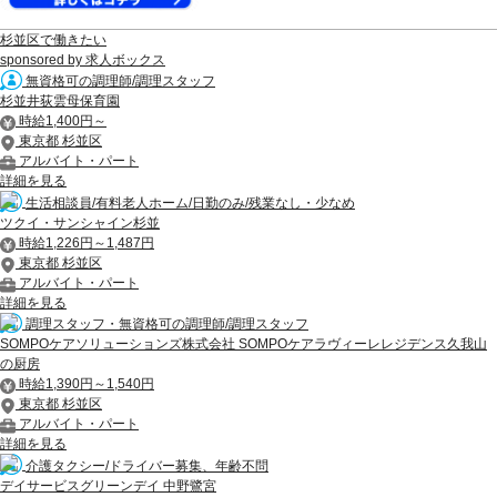
杉並区で働きたい
sponsored by 求人ボックス
無資格可の調理師/調理スタッフ
杉並井荻雲母保育園
時給1,400円～
東京都 杉並区
アルバイト・パート
詳細を見る
生活相談員/有料老人ホーム/日勤のみ/残業なし・少なめ
ツクイ・サンシャイン杉並
時給1,226円～1,487円
東京都 杉並区
アルバイト・パート
詳細を見る
調理スタッフ・無資格可の調理師/調理スタッフ
SOMPOケアソリューションズ株式会社 SOMPOケアラヴィーレレジデンス久我山
の厨房
時給1,390円～1,540円
東京都 杉並区
アルバイト・パート
詳細を見る
介護タクシー/ドライバー募集、年齢不問
デイサービスグリーンデイ 中野鷺宮