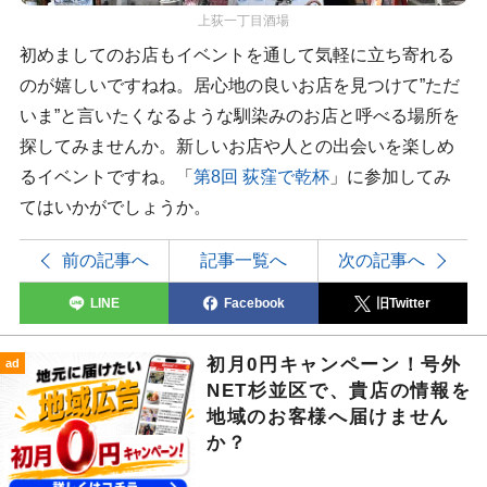
上荻一丁目酒場
初めましてのお店もイベントを通して気軽に立ち寄れる
のが嬉しいですねね。居心地の良いお店を見つけて”ただ
いま”と言いたくなるような馴染みのお店と呼べる場所を
探してみませんか。新しいお店や人との出会いを楽しめ
るイベントですね。「
第8回 荻窪で乾杯
」に参加してみ
てはいかがでしょうか。
前の記事へ
記事一覧へ
次の記事へ
LINE
Facebook
旧Twitter
初月0円キャンペーン！号外
ad
NET杉並区で、貴店の情報を
地域のお客様へ届けません
か？