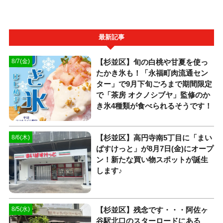
最新記事
【杉並区】旬の白桃や甘夏を使っ
8/7(金)
たかき氷も！「永福町肉流通セン
ター」で9月下旬ごろまで期間限定
で「茶房 オクノシブヤ」監修のか
き氷4種類が食べられるそうです！
【杉並区】高円寺南5丁目に「まい
8/6(木)
ばすけっと」が8月7日(金)にオープ
ン！新たな買い物スポットが誕生
します♪
【杉並区】残念です・・・阿佐ヶ
8/5(水)
谷駅北口のスターロードにある