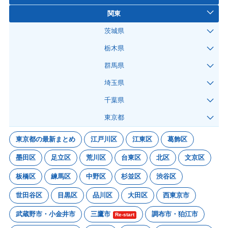
関東
茨城県
栃木県
群馬県
埼玉県
千葉県
東京都
東京都の最新まとめ
江戸川区
江東区
葛飾区
墨田区
足立区
荒川区
台東区
北区
文京区
板橋区
練馬区
中野区
杉並区
渋谷区
世田谷区
目黒区
品川区
大田区
西東京市
武蔵野市・小金井市
三鷹市
調布市・狛江市
Re-start