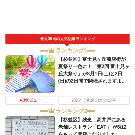
最近30日の人気記事ランキング
ランキング1
【杉並区】富士見ヶ丘商店街が
夏祭り一色に！「第2回 富士見ヶ
丘大祭り」が8月1日(土)と2日
(日)の2日間で開催されますよ。
4,356ビュー
2026年7月29日(水)の記事
ランキング2
【杉並区】残念…高井戸にある
老舗レストラン「EAT」 が6/12
をもって閉店になりました。