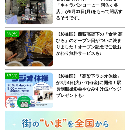
「キャラバンコーヒー 阿佐ヶ谷
店」が8月31日(月)をもって閉店す
るそうです。
【杉並区】西荻高架下の「食堂 髙
8/4(火)
ひろ」のオープン日がついに決ま
りました！オープン記念でご飯お
かわり無料サービスも♪
【杉並区】「高架下ラジオ体操」
8/3(月)
が8月4日(火)～7日(金)に開催！駅
長制服撮影会やなみすけ缶バッジ
プレゼントも♪