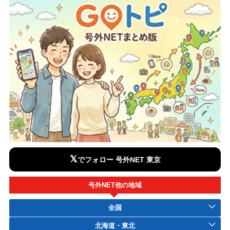
𝕏
でフォロー 号外NET 東京
号外NET他の地域
全国
北海道・東北