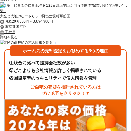
認可保育園の保育士/年休121日以上/借上げ社宅制度有/残業月6時間程度/持ち
帰...
大空と大地のなーさりぃ中野富士見町駅前園
月給29万300円～33万4,900円
東京都 杉並区
正社員
詳細を見る
杉並区の高時給の求人情報を見る
ホームズの売却査定をお勧めする3つの理由
①
競合に比べて提携会社数が多い
②
どこよりも会社情報が詳しく掲載されている
③
国際基準のセキュリティで個人情報を管理
ご自宅の売却を検討されている方は
ぜひ以下をクリック！▼