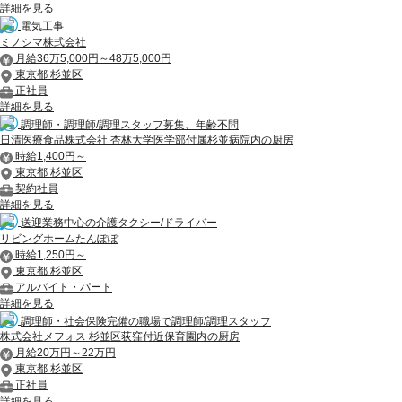
詳細を見る
電気工事
ミノシマ株式会社
月給36万5,000円～48万5,000円
東京都 杉並区
正社員
詳細を見る
調理師・調理師/調理スタッフ募集、年齢不問
日清医療食品株式会社 杏林大学医学部付属杉並病院内の厨房
時給1,400円～
東京都 杉並区
契約社員
詳細を見る
送迎業務中心の介護タクシー/ドライバー
リビングホームたんぽぽ
時給1,250円～
東京都 杉並区
アルバイト・パート
詳細を見る
調理師・社会保険完備の職場で調理師/調理スタッフ
株式会社メフォス 杉並区荻窪付近保育園内の厨房
月給20万円～22万円
東京都 杉並区
正社員
詳細を見る