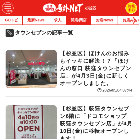
杉並区
GOトピ
最新News
求人
開店/閉店
お店News
お店みち
タウンセブンの記事一覧
【杉並区】ほけんのお悩み
もイッキに解決！？「ほけ
んの窓口 荻窪タウンセブン
店」が4月3日(金)に新しく
オープンしました。
2026/05/04 07:44
【杉並区】荻窪タウンセブ
ン6階に「ドコモショップ
荻窪タウンセブン店」が4月
10日(金)に移転オープンし
ます！