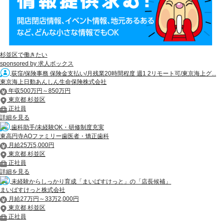
杉並区で働きたい
sponsored by 求人ボックス
荻窪/保険事務 保険金支払い/月残業20時間程度 週1 2リモート可/東京海上グ...
東京海上日動あんしん生命保険株式会社
年収500万円～850万円
東京都 杉並区
正社員
詳細を見る
歯科助手/未経験OK・研修制度充実
東高円寺AOファミリー歯医者・矯正歯科
月給25万5,000円
東京都 杉並区
正社員
詳細を見る
未経験からしっかり育成「まいばすけっと」の「店長候補」
まいばすけっと株式会社
月給27万円～33万2,000円
東京都 杉並区
正社員