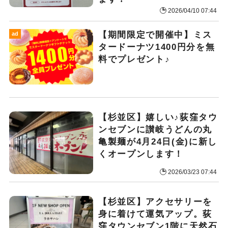
2026/04/10 07:44
【期間限定で開催中】ミス
ad
タードーナツ1400円分を無
料でプレゼント♪
【杉並区】嬉しい♪荻窪タウ
ンセブンに讃岐うどんの丸
亀製麺が4月24日(金)に新し
くオープンします！
2026/03/23 07:44
【杉並区】アクセサリーを
身に着けて運気アップ。荻
窪タウンセブン1階に天然石