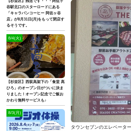
【杉並区】残念です・・・阿佐ヶ
谷駅北口のスターロードにある
「キャラバンコーヒー 阿佐ヶ谷
店」が8月31日(月)をもって閉店す
るそうです。
8/4(火)
【杉並区】西荻高架下の「食堂 髙
ひろ」のオープン日がついに決ま
りました！オープン記念でご飯お
かわり無料サービスも♪
8/3(月)
タウンセブンのエレベーター