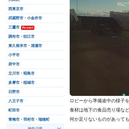
西東京市
武蔵野市・小金井市
三鷹市
Re-start
調布市・狛江市
東久留米市・清瀬市
小平市
府中市
立川市・昭島市
多摩市・稲城市
日野市
ロビーから準備途中の様子
八王子市
食材は地下の食品売り場など
町田市
何か足りないものがあっても
青梅市・羽村市・瑞穂町
神奈川県