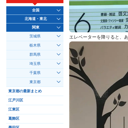
全国
北海道・東北
関東
エレベーターを降りると、
茨城県
栃木県
群馬県
埼玉県
千葉県
東京都
東京都の最新まとめ
江戸川区
江東区
葛飾区
墨田区