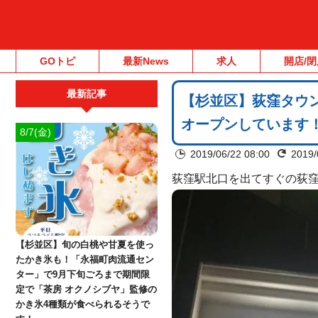
GOトピ
最新News
求人
開店/閉
最新記事
【杉並区】荻窪タウンセ
オープンしています
8/7(金)
2019/06/22 08:00
2019/
荻窪駅北口を出てすぐの荻
【杉並区】旬の白桃や甘夏を使っ
たかき氷も！「永福町肉流通セン
ター」で9月下旬ごろまで期間限
定で「茶房 オクノシブヤ」監修の
かき氷4種類が食べられるそうで