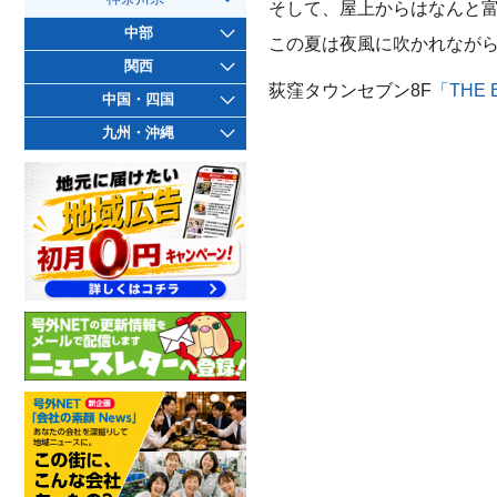
そして、屋上からはなんと
中部
この夏は夜風に吹かれながら
関西
荻窪タウンセブン8F
「THE 
中国・四国
九州・沖縄