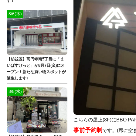
す！
8/6(木)
【杉並区】高円寺南5丁目に「ま
いばすけっと」が8月7日(金)にオ
ープン！新たな買い物スポットが
誕生します♪
8/5(水)
こちらの屋上(8F)にBBQ PA
事前予約制
です。(席に空