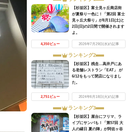
【杉並区】富士見ヶ丘商店街
が夏祭り一色に！「第2回 富士
見ヶ丘大祭り」が8月1日(土)と
2日(日)の2日間で開催されます
よ。
4,350ビュー
2026年7月29日(水)の記事
ランキング2
【杉並区】残念…高井戸にあ
る老舗レストラン「EAT」 が
6/12をもって閉店になりまし
た。
2,751ビュー
2024年6月18日(火)の記事
ランキング3
【杉並区】屋台にフリマ、ラ
イブにサンバも！「第57回 大
人の縁日 夏の陣」が阿佐ヶ谷