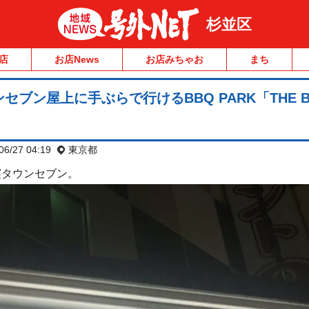
杉並区
店
お店News
お店みちゃお
まち
ブン屋上に手ぶらで行けるBBQ PARK「THE B
！
06/27 04:19
東京都
窪タウンセブン。