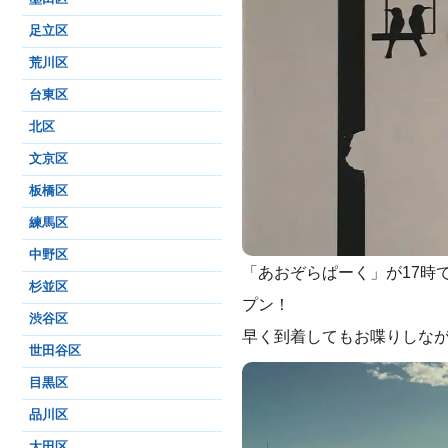
足立区
荒川区
台東区
北区
文京区
板橋区
練馬区
中野区
「あおぞらぱーく」が17時で
杉並区
プン！
渋谷区
早く到着してもお喋りしな
世田谷区
目黒区
品川区
大田区