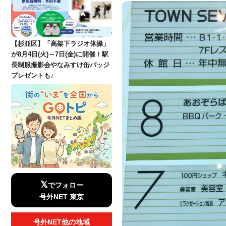
【杉並区】「高架下ラジオ体操」
が8月4日(火)～7日(金)に開催！駅
長制服撮影会やなみすけ缶バッジ
プレゼントも♪
𝕏
でフォロー
号外NET 東京
号外NET他の地域