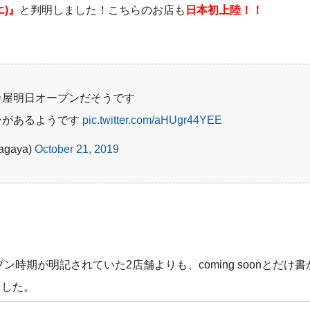
エ)』
と判明しました！こちらのお店も
日本初上陸！！
カ屋明日オープンだそうです
ンがあるようです
pic.twitter.com/aHUgr44YEE
gaya)
October 21, 2019
プン時期が明記されていた2店舗よりも、coming soonとだけ
ました。