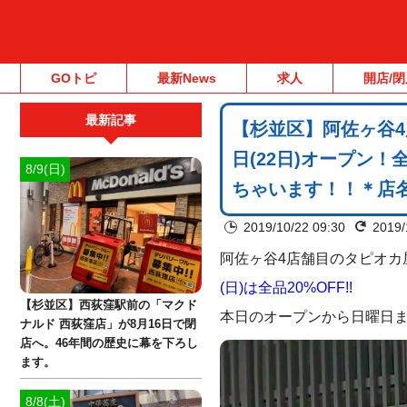
GOトピ
最新News
求人
開店/閉
最新記事
【杉並区】阿佐ヶ谷4店
日(22日)オープン
8/9(日)
ちゃいます！！＊店名は
2019/10/22 09:30
2019/
阿佐ヶ谷4店舗目のタピオカ
(日)は全品20%OFF!!
【杉並区】西荻窪駅前の「マクド
本日のオープンから日曜日
ナルド 西荻窪店」が8月16日で閉
店へ。46年間の歴史に幕を下ろし
ます。
8/8(土)