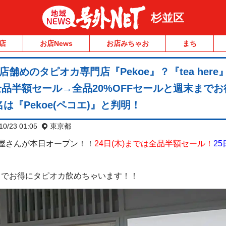
杉並区
店
お店News
お店みちゃお
まち
舗めのタピオカ専門店『Pekoe』？『tea here
！全品半額セール→全品20%OFFセールと週末まで
『Pekoe(ペコエ)』と判明！
10/23 01:05
東京都
屋さんが本日オープン！！
24日(木)までは全品半額セール！
25
までお得にタピオカ飲めちゃいます！！