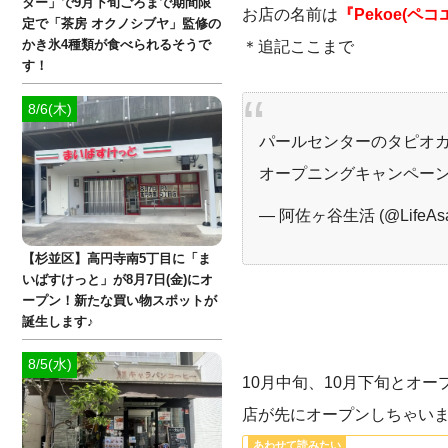
ター」で9月下旬ごろまで期間限
お店の名前は
『Pekoe(ペコ
定で「茶房 オクノシブヤ」監修の
かき氷4種類が食べられるそうで
＊追記ここまで
す！
8/6(木)
パールセンターのタピオ
オープニングキャンペー
— 阿佐ヶ谷生活 (@LifeAsa
【杉並区】高円寺南5丁目に「ま
いばすけっと」が8月7日(金)にオ
ープン！新たな買い物スポットが
誕生します♪
8/5(水)
10月中旬、10月下旬とオー
店が先にオープンしちゃい