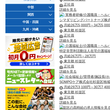
正社員
中部
詳細を見る
実務者研修/介護職員・ヘルパ
関西
シマダリビングパートナーズ株
中国・四国
月給26万5,000円～34万5,00
九州・沖縄
東京都 杉並区
正社員
詳細を見る
介護福祉士/介護職員・ヘルパ
特定非営利活動法人在宅介護福
月給26万円～28万円
東京都 杉並区
正社員
詳細を見る
社会福祉士/管理者/施設長/
SOMPOケア株式会社杉並区地
月給29万3,100円～30万7,40
東京都 杉並区
正社員
詳細を見る
杉並区の高時給の求人情報を見