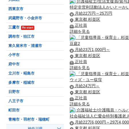
介護福祉士/生活支援員/賞与
特定非営利活動法人かいとーか
西東京市
月給22万円～25万円
武蔵野市・小金井市
東京都 杉並区
正社員
三鷹市
Re-start
詳細を見る
調布市・狛江市
「児童指導員・保育士」杉並
豆庭2
東久留米市・清瀬市
月給23万1,000円～
小平市
東京都 杉並区
正社員
府中市
詳細を見る
立川市・昭島市
「児童指導員・保育士」杉並
ウィズ・ユー荻窪
多摩市・稲城市
月給24万円～
東京都 杉並区
日野市
正社員
八王子市
詳細を見る
介護福祉士/介護職員・ヘルパ
町田市
社会福祉法人仁愛会特別養護老
青梅市・羽村市・瑞穂町
月給22万6,000円～29万4,00
東京都 杉並区
神奈川県