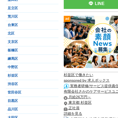
LINE
足立区
荒川区
ad
台東区
北区
文京区
板橋区
練馬区
中野区
杉並区で働きたい
杉並区
sponsored by 求人ボックス
渋谷区
実務者研修/サービス提供責任
有限会社さかのケアサービスユ
世田谷区
月給26万円～
目黒区
東京都 杉並区
正社員
品川区
詳細を見る
大田区