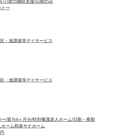
あり/就労継続支援/日勤のみ
いとー
区・放課後等デイサービス
区・放課後等デイサービス
ー/賞与4ヶ月分/特別養護老人ホーム/日勤・夜勤
人ホーム和泉サナホーム
0円