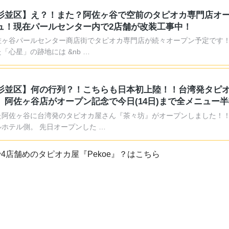
杉並区】え？！また？阿佐ヶ谷で空前のタピオカ専門店オ
ュ！現在パールセンター内で2店舗が改装工事中！
佐ヶ谷パールセンター商店街でタピオカ専門店が続々オープン予定です！
「心星」の跡地には &nb …
杉並区】何の行列？！こちらも日本初上陸！！台湾発タピ
』阿佐ヶ谷店がオープン記念で今日(14日)まで全メニュー
た阿佐ヶ谷に台湾発のタピオカ屋さん『茶々坊』がオープンしました！
ルホテル側。 先日オープンした …
4店舗めのタピオカ屋『Pekoe』？はこちら