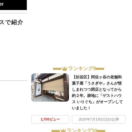
er
スで紹介
。
ランキング9
【杉並区】阿佐ヶ谷の老舗和
菓子屋「うさぎや」さんが惜
しまれつつ閉店となってから
約２年。跡地に「ゲストハウ
ス いりぐち」がオープンして
いました！
1,700ビュー
2026年7月19日(日)の記事
ランキング10