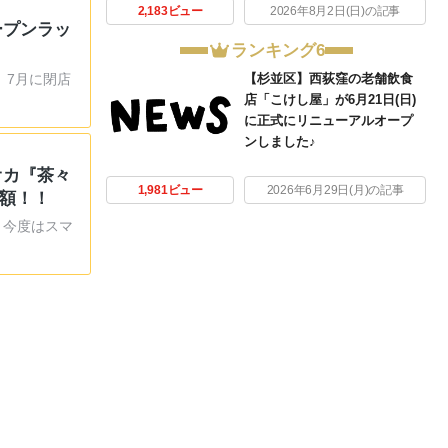
2,183ビュー
2026年8月2日(日)の記事
ープンラッ
ランキング6
【杉並区】西荻窪の老舗飲食
 7月に閉店
店「こけし屋」が6月21日(日)
に正式にリニューアルオープ
ンしました♪
オカ『茶々
1,981ビュー
2026年6月29日(月)の記事
半額！！
！今度はスマ