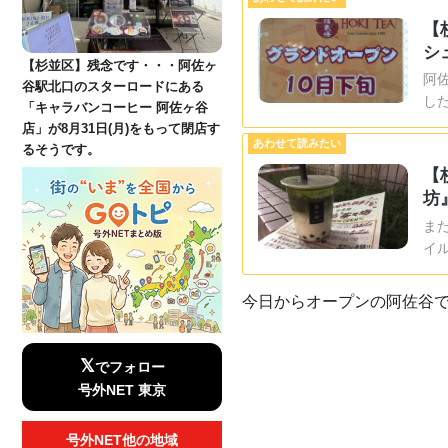
【
シ
【杉並区】残念です・・・阿佐ヶ
阿
谷駅北口のスターロードにある
した
「キャラバンコーヒー 阿佐ヶ谷
店」が8月31日(月)をもって閉店す
るそうです。
【
坊
ま
イ
今日からオープンの阿佐谷で
𝕏
でフォロー
号外NET 東京
号外NET他の地域