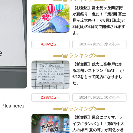
【杉並区】富士見ヶ丘商店街
が夏祭り一色に！「第2回 富士
見ヶ丘大祭り」が8月1日(土)と
2日(日)の2日間で開催されます
よ。
4,382ビュー
2026年7月29日(水)の記事
ランキング2
【杉並区】残念…高井戸にあ
る老舗レストラン「EAT」 が
6/12をもって閉店になりまし
た。
2,787ビュー
2024年6月18日(火)の記事
a here』
ランキング3
【杉並区】屋台にフリマ、ラ
イブにサンバも！「第57回 大
人の縁日 夏の陣」が阿佐ヶ谷