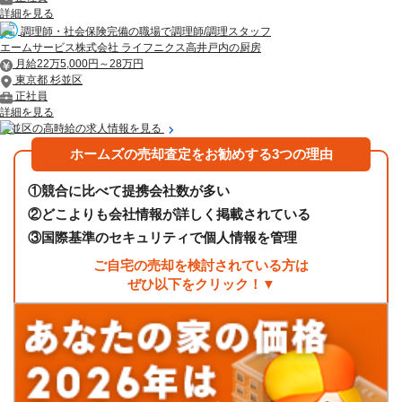
詳細を見る
調理師・社会保険完備の職場で調理師/調理スタッフ
エームサービス株式会社 ライフニクス高井戸内の厨房
月給22万5,000円～28万円
東京都 杉並区
正社員
詳細を見る
杉並区の高時給の求人情報を見る
ホームズの売却査定をお勧めする3つの理由
①
競合に比べて提携会社数が多い
②
どこよりも会社情報が詳しく掲載されている
③
国際基準のセキュリティで個人情報を管理
ご自宅の売却を検討されている方は
ぜひ以下をクリック！▼