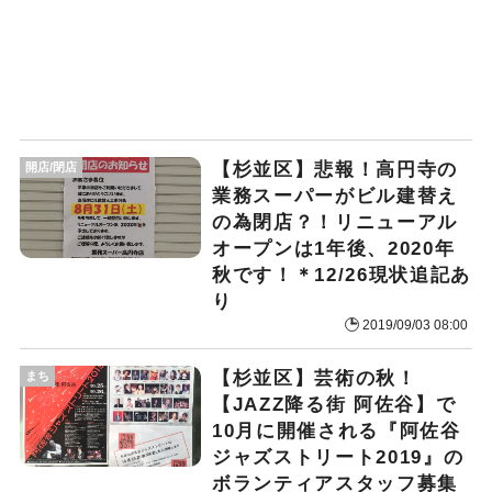
【杉並区】悲報！高円寺の
開店/閉店
業務スーパーがビル建替え
の為閉店？！リニューアル
オープンは1年後、2020年
秋です！＊12/26現状追記あ
り
2019/09/03 08:00
【杉並区】芸術の秋！
まち
【JAZZ降る街 阿佐谷】で
10月に開催される『阿佐谷
ジャズストリート2019』の
ボランティアスタッフ募集