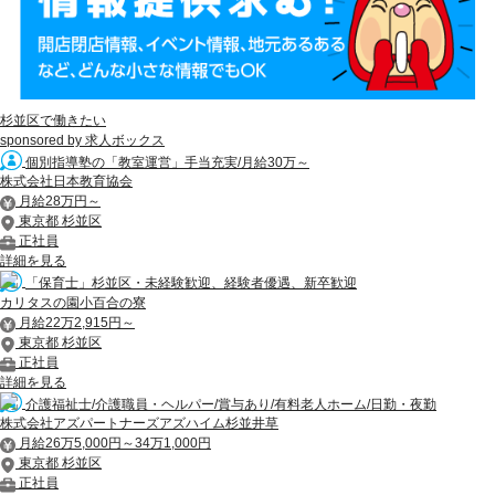
杉並区で働きたい
sponsored by 求人ボックス
個別指導塾の「教室運営」手当充実/月給30万～
株式会社日本教育協会
月給28万円～
東京都 杉並区
正社員
詳細を見る
「保育士」杉並区・未経験歓迎、経験者優遇、新卒歓迎
カリタスの園小百合の寮
月給22万2,915円～
東京都 杉並区
正社員
詳細を見る
介護福祉士/介護職員・ヘルパー/賞与あり/有料老人ホーム/日勤・夜勤
株式会社アズパートナーズアズハイム杉並井草
月給26万5,000円～34万1,000円
東京都 杉並区
正社員