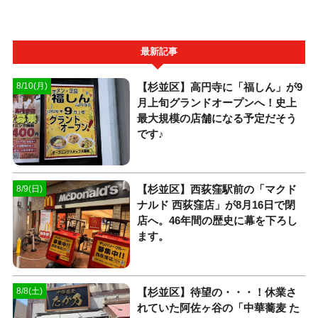
最新記事
【杉並区】高円寺に「福しん」が9
8/10(月)
月上旬グランドオープンへ！史上
最大規模の店舗になる予定だそう
です♪
【杉並区】西荻窪駅前の「マクド
8/9(日)
ナルド 西荻窪店」が8月16日で閉
店へ。46年間の歴史に幕を下ろし
ます。
【杉並区】待望の・・・！休業さ
8/8(土)
れていた阿佐ヶ谷の「中華蕎麦 た