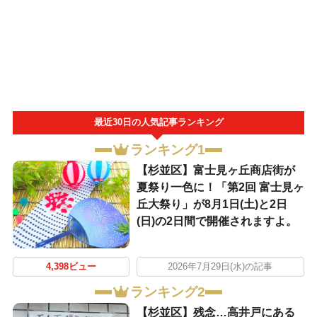
最近30日の人気記事ランキング
ランキング1
【杉並区】富士見ヶ丘商店街が
夏祭り一色に！「第2回 富士見ヶ
丘大祭り」が8月1日(土)と2日
(日)の2日間で開催されますよ。
4,398ビュー
2026年7月29日(水)の記事
ランキング2
【杉並区】残念…高井戸にある