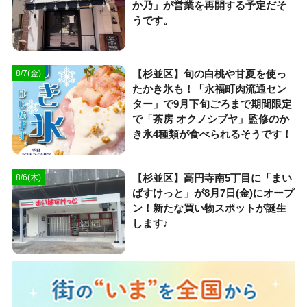
か乃」が営業を再開する予定だそ
うです。
【杉並区】旬の白桃や甘夏を使っ
8/7(金)
たかき氷も！「永福町肉流通セン
ター」で9月下旬ごろまで期間限定
で「茶房 オクノシブヤ」監修のか
き氷4種類が食べられるそうです！
【杉並区】高円寺南5丁目に「まい
8/6(木)
ばすけっと」が8月7日(金)にオープ
ン！新たな買い物スポットが誕生
します♪