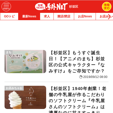
杉並区
GOトピ
最新News
求人
開店/閉店
お店News
お店みち
【杉並区】もうすぐ誕生
まち
日！【アニメのまち】杉並
区の公式キャラクター『な
みすけ』をご存知ですか？
2019/09/12 08:00
【杉並区】1940年創業！老
お店みちゃお
舗の牛乳屋が作るこだわり
のソフトクリーム『牛乳屋
さんのソフトクリーム』は
濃厚なのに甘さすっきり、