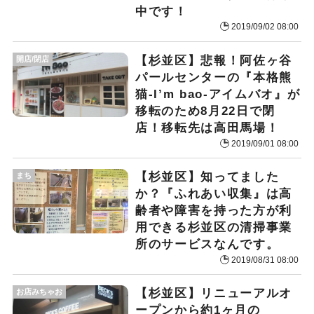
中です！
2019/09/02 08:00
【杉並区】悲報！阿佐ヶ谷
開店/閉店
パールセンターの『本格熊
猫-I’m bao-アイムバオ』が
移転のため8月22日で閉
店！移転先は高田馬場！
2019/09/01 08:00
【杉並区】知ってました
まち
か？『ふれあい収集』は高
齢者や障害を持った方が利
用できる杉並区の清掃事業
所のサービスなんです。
2019/08/31 08:00
【杉並区】リニューアルオ
お店みちゃお
ープンから約1ヶ月の