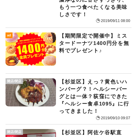
もう一つ食べたくなる美味
しさです！
2019/09/11 08:00
【期間限定で開催中】ミス
ad
タードーナツ1400円分を無
料でプレゼント♪
【杉並区】えっ？黄色いハ
開店/閉店
ンバーグ？！ヘルシーバー
グとは一体？荻窪にできた
『ヘルシー食卓1095』に行
ってきました！
2019/09/10 09:07
【杉並区】阿佐ケ谷駅直
開店/閉店