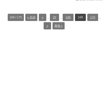
169 / 175
« 先頭
«
...
20
...
168
169
170
...
»
最後 »