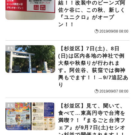
結！！改装中のビーンズ阿
佐ケ谷に、この秋、新しく
『ユニクロ』がオープ
ン！！
2019/09/08 08:00
【杉並区】7日(土)、8日
まち
(日)は区内各地の神社で例
大祭や秋祭りが行われま
す。阿佐谷、荻窪では御神
輿もでます！！→9/7追記あ
り
2019/09/07 08:00
【杉並区】見て、聞いて、
まち
食べて…東高円寺で台湾を
満喫？！『まるごと台湾フ
ェア』が9月7日(土)セシオ
ン杉並で開催されます！！