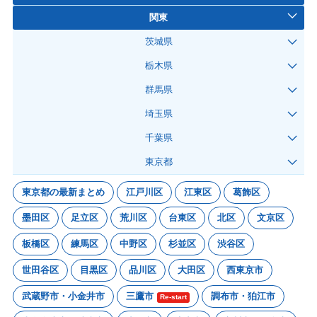
関東
茨城県
栃木県
群馬県
埼玉県
千葉県
東京都
東京都の最新まとめ
江戸川区
江東区
葛飾区
墨田区
足立区
荒川区
台東区
北区
文京区
板橋区
練馬区
中野区
杉並区
渋谷区
世田谷区
目黒区
品川区
大田区
西東京市
武蔵野市・小金井市
三鷹市
調布市・狛江市
Re-start