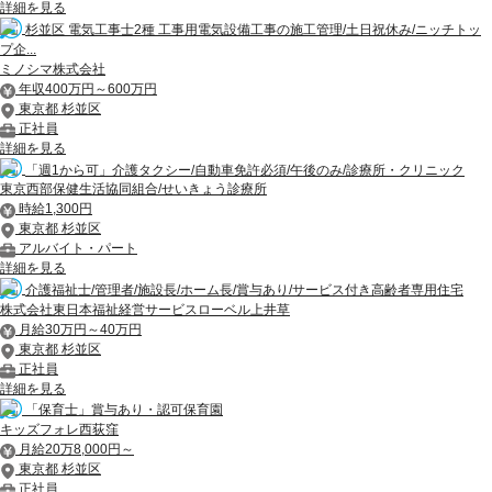
詳細を見る
杉並区 電気工事士2種 工事用電気設備工事の施工管理/土日祝休み/ニッチトッ
プ企...
ミノシマ株式会社
年収400万円～600万円
東京都 杉並区
正社員
詳細を見る
「週1から可」介護タクシー/自動車免許必須/午後のみ/診療所・クリニック
東京西部保健生活協同組合/せいきょう診療所
時給1,300円
東京都 杉並区
アルバイト・パート
詳細を見る
介護福祉士/管理者/施設長/ホーム長/賞与あり/サービス付き高齢者専用住宅
株式会社東日本福祉経営サービスローベル上井草
月給30万円～40万円
東京都 杉並区
正社員
詳細を見る
「保育士」賞与あり・認可保育園
キッズフォレ西荻窪
月給20万8,000円～
東京都 杉並区
正社員