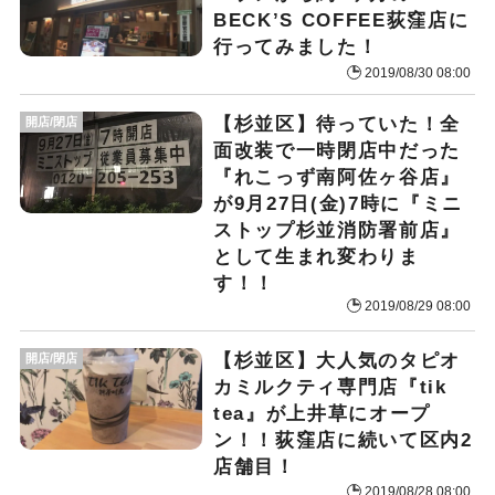
BECK’S COFFEE荻窪店に
行ってみました！
2019/08/30 08:00
【杉並区】待っていた！全
開店/閉店
面改装で一時閉店中だった
『れこっず南阿佐ヶ谷店』
が9月27日(金)7時に『ミニ
ストップ杉並消防署前店』
として生まれ変わりま
す！！
2019/08/29 08:00
【杉並区】大人気のタピオ
開店/閉店
カミルクティ専門店『tik
tea』が上井草にオープ
ン！！荻窪店に続いて区内2
店舗目！
2019/08/28 08:00