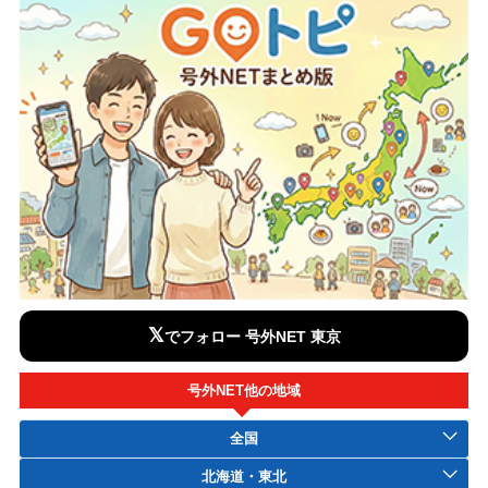
𝕏
でフォロー 号外NET 東京
号外NET他の地域
全国
北海道・東北