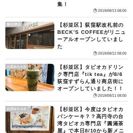
集！
2019/08/13 08:00
【杉並区】荻窪駅改札前の
開店/閉店
BECK’S COFFEEがリニュ
ーアルオープンしていまし
た
2019/08/12 08:00
【杉並区】タピオカドリン
お店みちゃお
ク専門店『tik tea』が8/6
荻窪すずらん通り商店街に
オープンしていました！！
2019/08/11 08:00
【杉並区】今度はタピオカ
お店みちゃお
パンケーキ？？高円寺の台
湾タピオカ専門店『圓滿茶
屋』で本日8/10から新メニ