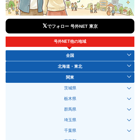
𝕏
でフォロー 号外NET 東京
号外NET他の地域
全国
北海道・東北
関東
茨城県
栃木県
群馬県
埼玉県
千葉県