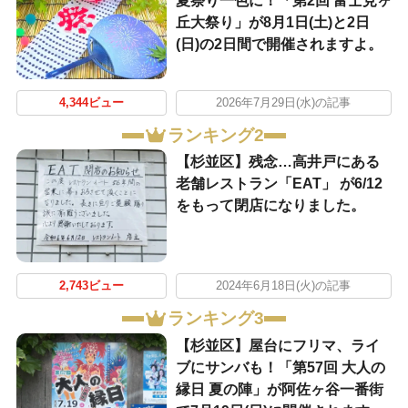
夏祭り一色に！「第2回 富士見ヶ
丘大祭り」が8月1日(土)と2日
(日)の2日間で開催されますよ。
4,344ビュー
2026年7月29日(水)の記事
ランキング2
【杉並区】残念…高井戸にある
老舗レストラン「EAT」 が6/12
をもって閉店になりました。
2,743ビュー
2024年6月18日(火)の記事
ランキング3
【杉並区】屋台にフリマ、ライ
ブにサンバも！「第57回 大人の
縁日 夏の陣」が阿佐ヶ谷一番街