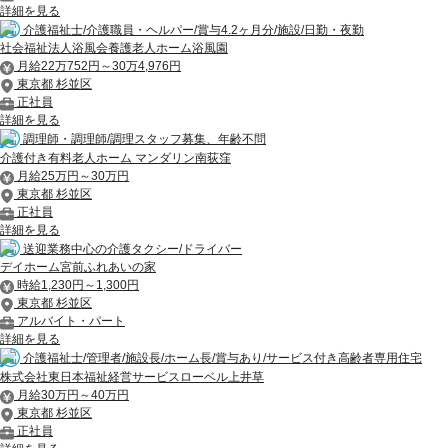
詳細を見る
介護福祉士/介護職員・ヘルパー/賞与4.2ヶ月分/施設/日勤・夜勤
社会福祉法人浴風会養護老人ホーム浴風園
月給22万752円～30万4,976円
東京都 杉並区
正社員
詳細を見る
調理師・調理師/調理スタッフ募集、年齢不問
介護付き有料老人ホーム マンダリン南荻窪
月給25万円～30万円
東京都 杉並区
正社員
詳細を見る
送迎業務中心の介護タクシー/ドライバー
デイホーム宮前ふれあいの家
時給1,230円～1,300円
東京都 杉並区
アルバイト・パート
詳細を見る
介護福祉士/管理者/施設長/ホーム長/賞与あり/サービス付き高齢者専用住宅
株式会社東日本福祉経営サービスローベル上井草
月給30万円～40万円
東京都 杉並区
正社員