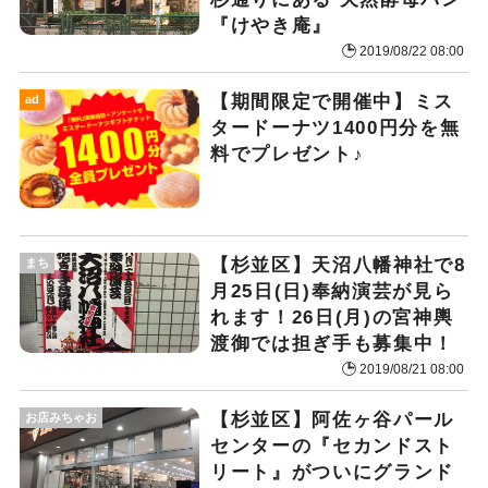
『けやき庵』
2019/08/22 08:00
【期間限定で開催中】ミス
ad
タードーナツ1400円分を無
料でプレゼント♪
【杉並区】天沼八幡神社で8
まち
月25日(日)奉納演芸が見ら
れます！26日(月)の宮神輿
渡御では担ぎ手も募集中！
2019/08/21 08:00
【杉並区】阿佐ヶ谷パール
お店みちゃお
センターの『セカンドスト
リート』がついにグランド