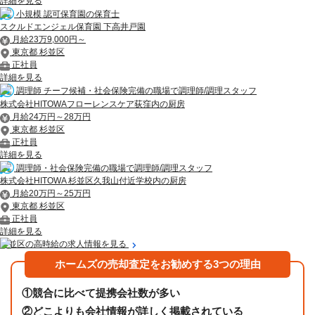
詳細を見る
小規模 認可保育園の保育士
スクルドエンジェル保育園 下高井戸園
月給23万9,000円～
東京都 杉並区
正社員
詳細を見る
調理師 チーフ候補・社会保険完備の職場で調理師/調理スタッフ
株式会社HITOWAフローレンスケア荻窪内の厨房
月給24万円～28万円
東京都 杉並区
正社員
詳細を見る
調理師・社会保険完備の職場で調理師/調理スタッフ
株式会社HITOWA 杉並区久我山付近学校内の厨房
月給20万円～25万円
東京都 杉並区
正社員
詳細を見る
杉並区の高時給の求人情報を見る
ホームズの売却査定をお勧めする3つの理由
①
競合に比べて提携会社数が多い
②
どこよりも会社情報が詳しく掲載されている