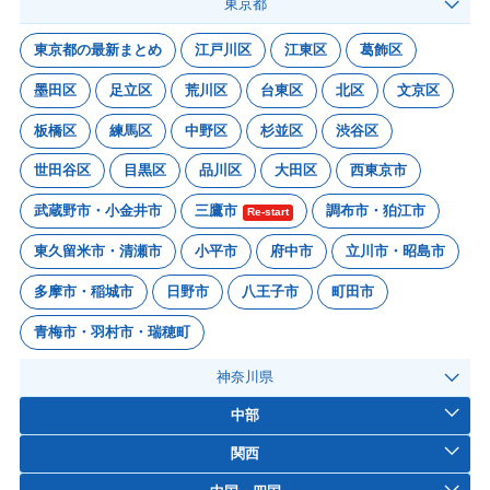
東京都
東京都の最新まとめ
江戸川区
江東区
葛飾区
墨田区
足立区
荒川区
台東区
北区
文京区
板橋区
練馬区
中野区
杉並区
渋谷区
世田谷区
目黒区
品川区
大田区
西東京市
武蔵野市・小金井市
三鷹市
調布市・狛江市
Re-start
東久留米市・清瀬市
小平市
府中市
立川市・昭島市
多摩市・稲城市
日野市
八王子市
町田市
青梅市・羽村市・瑞穂町
神奈川県
中部
関西