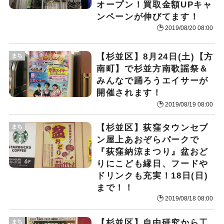
オープン！買取金額UPキャ
ンペーンが伸びてます！
2019/08/20 08:00
【杉並区】8月24日(土)【方
まち
南町】で杉並方南歌謡祭＆
みんなで踊ろうエイサーが
開催されます！
2019/08/19 08:00
【杉並区】荻窪タウンセブ
まち
ン屋上あおぞらパークで
『荻窪納涼まつり』盆おど
りにこども縁日、フードや
ドリンクも充実！18日(日)
まで！！
2019/08/18 08:00
【杉並区】自由研究から工
まち