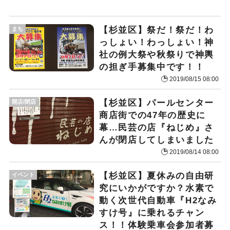
【杉並区】祭だ！祭だ！わ
まち
っしょい！わっしょい！神
社の例大祭や秋祭りで神輿
の担ぎ手募集中です！！
2019/08/15 08:00
【杉並区】パールセンター
開店/閉店
商店街での47年の歴史に
幕…民芸の店『ねじめ』さ
んが閉店してしまいました
2019/08/14 08:00
【杉並区】夏休みの自由研
イベント
究にいかがですか？水素で
動く次世代自動車『H2なみ
すけ号』に乗れるチャン
ス！！体験乗車会参加者募