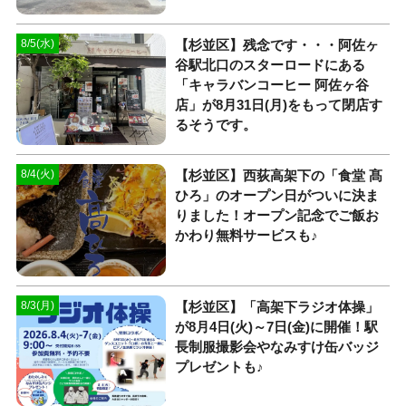
【杉並区】残念です・・・阿佐ヶ
8/5(水)
谷駅北口のスターロードにある
「キャラバンコーヒー 阿佐ヶ谷
店」が8月31日(月)をもって閉店す
るそうです。
【杉並区】西荻高架下の「食堂 髙
8/4(火)
ひろ」のオープン日がついに決ま
りました！オープン記念でご飯お
かわり無料サービスも♪
【杉並区】「高架下ラジオ体操」
8/3(月)
が8月4日(火)～7日(金)に開催！駅
長制服撮影会やなみすけ缶バッジ
プレゼントも♪