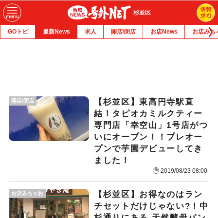
杉並区
GOトピ
最新News
求人
開店/閉店
お店News
お店みち
【杉並区】東高円寺駅直
開店/閉店
結！タピオカミルクティー
専門店「幸空山」1号店がつ
いにオープン！！プレオー
プンで芋園デビューしてき
ました！
2019/08/23 08:00
【杉並区】お得なのはラン
お店みちゃお
チセットだけじゃない?！中
杉通りにある 天然酵母パン