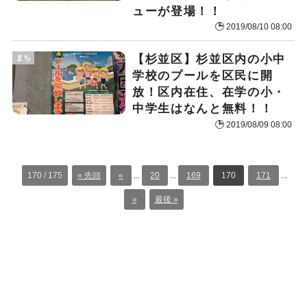
ューが登場！！
2019/08/10 08:00
【杉並区】杉並区内の小中
まち
学校のプールを区民に開
放！区内在住、在学の小・
中学生はなんと無料！！
2019/08/09 08:00
170 / 175
« 先頭
«
...
20
...
169
170
171
...
»
最後 »